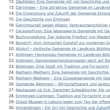
Gäufelden: Eine Gemeinde mit viel Geschichte und
Gärtringen – Eine attraktive Gemeinde im Landkre
Die Entwicklung und Zukunft der Gemeinde Ehnin
Die Geschichte von Ehningen
Gerichtsurteil gegen Allianz: Verbraucherschützer 
Deckenpfronn: Eine lebenswerte Gemeinde mit Ge
Buchvorstellung: Der jüdische Friedhof von Nieder
Bondorf: Vom römischen Gutshof zur modernen 
Altdorf – Idyllische Gemeinde im Landkreis Böblin
Aidlingen: Heckengäu-Gemeinde im Landkreis Böb
Aidlingen: Gemeindeentwicklungsplan setzt auf Bü
Böblingen: Eine Stadt mit Tradition und Fortschritt
Rietheim-Weilheim: Eine Gemeinde mit Geschichte, 
Rietheim-Weilheim – Eine Doppelgemeinde mit Ge
Gemeinde Wehingen – Wirtschaftsstark und landscha
Neuhausen ob Eck: Zwischen Schwäbischer Alb und 
Emmingen-Liptingen: Tradition und Fortschritt in
Grassi Museen in Leipzig laden zum Tag der offene
Immendingen – Ein Ort mit Geschichte und Zukunf