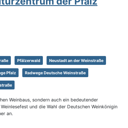
turzentrum der Pfalz
raße
Pfälzerwald
Neustadt an der Weinstraße
e Pfalz
Radwege Deutsche Weinstraße
straße
tschen Weinbaus, sondern auch ein bedeutender
he Weinlesefest und die Wahl der Deutschen Weinkönigin
er an.