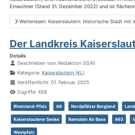
Einwohner (Stand 31. Dezember 2022) und ist flächen
Weiterlesen: Kaiserslautern: Historische Stadt mi
Der Landkreis Kaiserslau
Details
Geschrieben von:
Redaktion GS/KI
Kategorie:
Kaiserslautern (KL)
Veröffentlicht: 01. Februar 2025
Zugriffe: 458
Rheinland-Pfalz
A6
Nordpfälzer Bergland
Land
Kaiserslauterer Senke
Ramstein Air Base
A63
V
Westpfalz