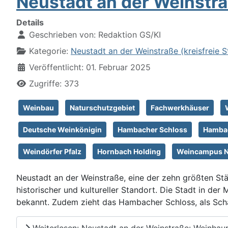
Neustadt an der Weinstra
Details
Geschrieben von:
Redaktion GS/KI
Kategorie:
Neustadt an der Weinstraße (kreisfreie 
Veröffentlicht: 01. Februar 2025
Zugriffe: 373
Weinbau
Naturschutzgebiet
Fachwerkhäuser
Deutsche Weinkönigin
Hambacher Schloss
Hambac
Weindörfer Pfalz
Hornbach Holding
Weincampus N
Neustadt an der Weinstraße, eine der zehn größten Stä
historischer und kultureller Standort. Die Stadt in de
bekannt. Zudem zieht das Hambacher Schloss, als Sch
Weiterlesen: Neustadt an der Weinstraße: Weinhaup