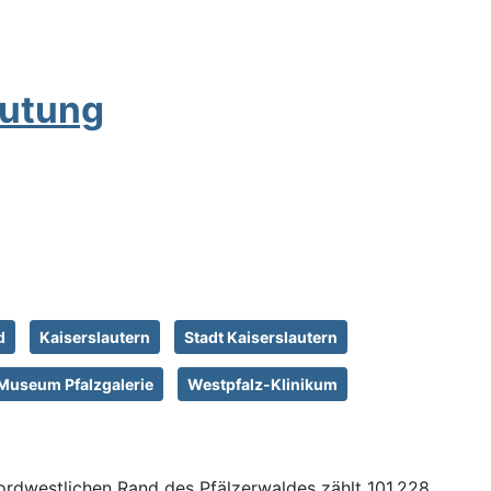
eutung
d
Kaiserslautern
Stadt Kaiserslautern
Museum Pfalzgalerie
Westpfalz-Klinikum
 nordwestlichen Rand des Pfälzerwaldes zählt 101.228