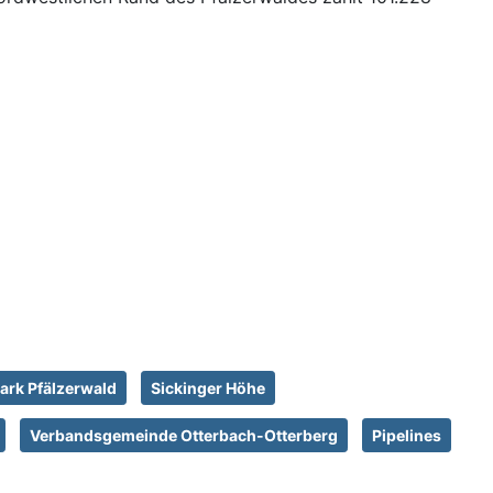
ark Pfälzerwald
Sickinger Höhe
Verbandsgemeinde Otterbach-Otterberg
Pipelines