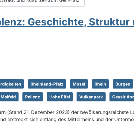
lenz: Geschichte, Struktur
digkeiten
Rheinland-Pfalz
Mosel
Rhein
Burgen
Maifeld
Pellenz
Hohe Eifel
Vulkanpark
Geysir An
rn (Stand 31. Dezember 2023) der bevölkerungsreichste Lan
rstreckt sich entlang des Mittelrheins und der Untermosel