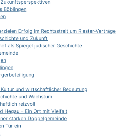
 Zukunftsperspektiven
is Böblingen
gen
erzielen Erfolg im Rechtsstreit um Riester-Verträge
schichte und Zukunft
hof als Spiegel jüdischer Geschichte
Gemeinde
gen
lingen
rgerbeteiligung
Kultur und wirtschaftlicher Bedeutung
schichte und Wachstum
ftlich reizvoll
Hegau – Ein Ort mit Vielfalt
 einer starken Doppelgemeinde
n Tür ein
t