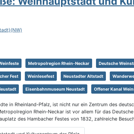
ße: Weinhauptstadt und Kul
Stadt)(NW)
Weinfeste
Metropolregion Rhein-Neckar
Deutsche Weinst
her Fest
Weinlesefest
Neustadter Altstadt
Wanderweg
eustadt
Eisenbahnmuseum Neustadt
Offener Kanal Wein
dte in Rheinland-Pfalz, ist nicht nur ein Zentrum des deu
r Metropolregion Rhein-Neckar ist vor allem für das Deutsc
auplatz des Hambacher Festes von 1832, zahlreiche Besuch
tstadt und Kulturzentrum der Pfalz