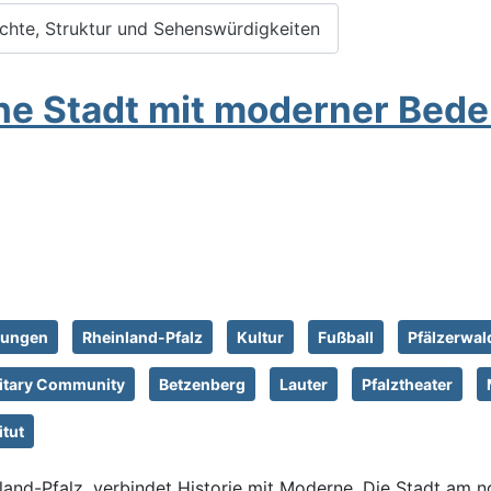
chte, Struktur und Sehenswürdigkeiten
che Stadt mit moderner Bed
tungen
Rheinland-Pfalz
Kultur
Fußball
Pfälzerwal
litary Community
Betzenberg
Lauter
Pfalztheater
itut
inland-Pfalz, verbindet Historie mit Moderne. Die Stadt am