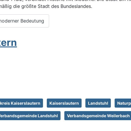
mäßig die größte Stadt des Bundeslandes.
t moderner Bedeutung
tern
kreis Kaiserslautern
Kaiserslautern
Landstuhl
Naturp
erbandsgemeinde Landstuhl
Verbandsgemeinde Weilerbach