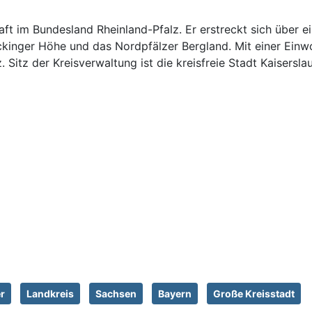
aft im Bundesland Rheinland-Pfalz. Er erstreckt sich über e
ickinger Höhe und das Nordpfälzer Bergland. Mit einer Ein
 Sitz der Kreisverwaltung ist die kreisfreie Stadt Kaisersla
r
Landkreis
Sachsen
Bayern
Große Kreisstadt