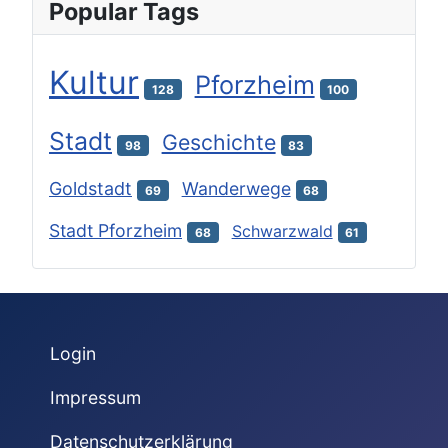
Popular Tags
Kultur
Pforzheim
128
100
Stadt
Geschichte
98
83
Goldstadt
Wanderwege
69
68
Stadt Pforzheim
Schwarzwald
68
61
Login
Impressum
Datenschutzerklärung