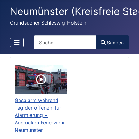
Neumünster (Kreisfreie St
Grundsucher Schleswig-Holstein
Search
Suchen
Gasalarm während
Tag der offenen Tür -
Alarmierung +
Ausrücken Feuerwehr
Neumünster