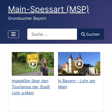
Main-Spessart (MSP)
Grundsucher Bayern
Search
Suchen
Imagefilm über den
In Bayern - Lohr am
Tourismus der Stadt
Main
Lohr a.Main