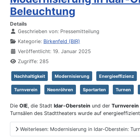
Beleuchtung
Details
Geschrieben von:
Pressemitteilung
Kategorie:
Birkenfeld (BIR)
Veröffentlicht: 19. Januar 2025
Zugriffe: 285
Nachhaltigkeit
Modernisierung
Energieeffizienz
Turnverein
Neonröhren
Sportarten
Turnen
Die
OIE
, die Stadt
Idar-Oberstein
und der
Turnverein
Turnsälen des Stadttheaters wurde auf energieeffizien
Weiterlesen: Modernisierung in Idar-Oberstein: Tur