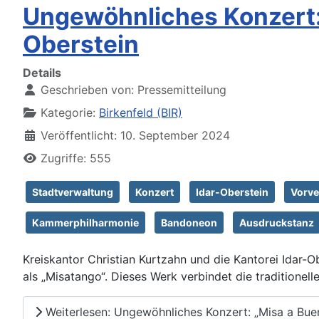
Ungewöhnliches Konzert: 
Oberstein
Details
Geschrieben von:
Pressemitteilung
Kategorie:
Birkenfeld (BIR)
Veröffentlicht: 10. September 2024
Zugriffe: 555
Stadtverwaltung
Konzert
Idar-Oberstein
Vorve
Kammerphilharmonie
Bandoneon
Ausdruckstanz
Kreiskantor Christian Kurtzahn und die Kantorei Idar-
als „Misatango“. Dieses Werk verbindet die traditione
Weiterlesen: Ungewöhnliches Konzert: „Misa a Buen