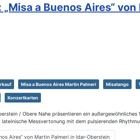
„Misa a Buenos Aires“ von M
rkauf
Misa a Buenos Aires Martin Palmeri
Misatango
Konzertkarten
Oberstein / Obere Nahe präsentieren ein außergewöhnliches 
lle lateinische Messvertonung mit dem pulsierenden Rhythm
os Aires“ von Martin Palmeri in Idar-Oberstein