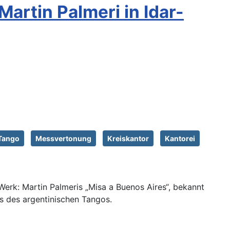
artin Palmeri in Idar-
Tango
Messvertonung
Kreiskantor
Kantorei
Werk: Martin Palmeris „Misa a Buenos Aires“, bekannt
us des argentinischen Tangos.