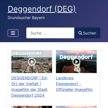
Deggendorf (DEG)
Grundsucher Bayern
Search
Suchen
DEGGENDORF | Ein
Landkreis
Ort der Vielfalt |
Deggendorf -
Imagefilm der Stadt
Offizieller Imagefilm
Deggendorf 2024