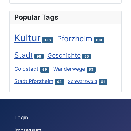
Popular Tags
Kultur
Pforzheim
128
100
Stadt
Geschichte
98
83
Goldstadt
Wanderwege
69
68
Stadt Pforzheim
Schwarzwald
68
61
Login
Impressum