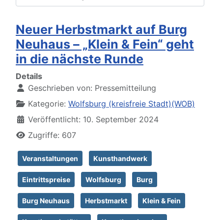
Neuer Herbstmarkt auf Burg
Neuhaus – „Klein & Fein“ geht
in die nächste Runde
Details
Geschrieben von:
Pressemitteilung
Kategorie:
Wolfsburg (kreisfreie Stadt)(WOB)
Veröffentlicht: 10. September 2024
Zugriffe: 607
Veranstaltungen
Kunsthandwerk
Eintrittspreise
Wolfsburg
Burg
Burg Neuhaus
Herbstmarkt
Klein & Fein