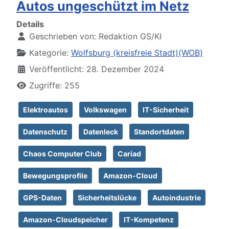
Autos ungeschützt im Netz
Details
Geschrieben von:
Redaktion GS/KI
Kategorie:
Wolfsburg (kreisfreie Stadt)(WOB)
Veröffentlicht: 28. Dezember 2024
Zugriffe: 255
Elektroautos
Volkswagen
IT-Sicherheit
Datenschutz
Datenleck
Standortdaten
Chaos Computer Club
Cariad
Bewegungsprofile
Amazon-Cloud
GPS-Daten
Sicherheitslücke
Autoindustrie
Amazon-Cloudspeicher
IT-Kompetenz