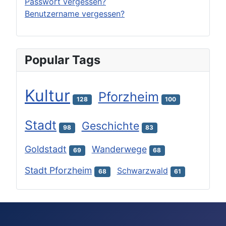
Passwort vergessen?
Benutzername vergessen?
Popular Tags
Kultur
Pforzheim
128
100
Stadt
Geschichte
98
83
Goldstadt
Wanderwege
69
68
Stadt Pforzheim
Schwarzwald
68
61