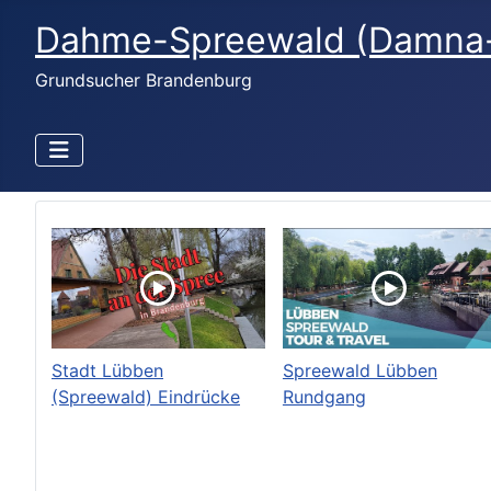
Dahme-Spreewald (Damna-B
Grundsucher Brandenburg
Stadt Lübben
Spreewald Lübben
(Spreewald) Eindrücke
Rundgang