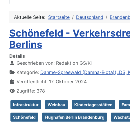
Aktuelle Seite:
Startseite
Deutschland
Branden
Schönefeld - Verkehrsd
Berlins
Details
Geschrieben von:
Redaktion GS/KI
Kategorie:
Dahme-Spreewald (Damna-Błota)(LDS, K
Veröffentlicht: 17. Oktober 2024
Zugriffe: 378
Infrastruktur
Weinbau
Kindertagesstätten
Fami
Schönefeld
Flughafen Berlin Brandenburg
Wachst