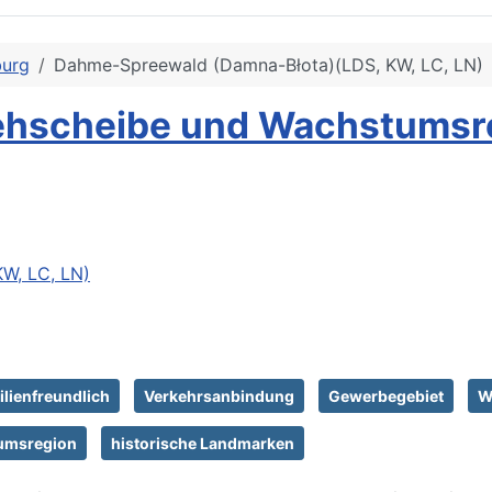
burg
Dahme-Spreewald (Damna-Błota)(LDS, KW, LC, LN)
rehscheibe und Wachstumsr
W, LC, LN)
lienfreundlich
Verkehrsanbindung
Gewerbegebiet
W
umsregion
historische Landmarken