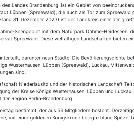
es Landes Brandenburg, ist ein Gebiet von beeindruckende
Stadt Lübben (Spreewald), die auch als Tor zum Spreewald g
tand 31. Dezember 2023) ist der Landkreis einer der größ
 Dahme-Seengebiet mit dem Naturpark Dahme-Heideseen, die
at Spreewald. Diese vielfältigen Landschaften bieten eine
erteilt, darunter neun Städte. Die Bevölkerungsdichte bet
önigs Wusterhausen, Lübben (Spreewald), Luckau, Mittenwa
ungen sind.
grafschaft Niederlausitz und der historischen Landschaft 
ng der Kreise Königs Wusterhausen, Lübben und Luckau. Se
il der Region Berlin-Brandenburg.
istag bestimmt, der aus 56 Mitgliedern besteht. Derzeitiger
ne, mit einer goldenen Königskrone belegte blaue Spitze, 