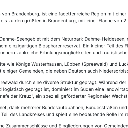
n Brandenburg, ist eine facettenreiche Region mit einer Vi
reis zu den größten in Brandenburg, mit einer Fläche von 
s Dahme-Seengebiet mit dem Naturpark Dahme-Heideseen, di
einzigartigen Biosphärenreservat. Ein kleiner Teil des Fläm
chern zahlreiche Erholungsmöglichkeiten und touristische 
e wie Königs Wusterhausen, Lübben (Spreewald) und Luckau,
t einiger Gemeinden, die neben Deutsch auch Niedersorbisch
Spreewald durch eine diverse Struktur geprägt. Während der 
 logistisch geprägt ist, dominiert im Süden eine landwirtsch
efelder Kreuz", ein speziell geförderter Regionaler Wachs
net, dank mehrerer Bundesautobahnen, Bundesstraßen und e
 Teil des Landkreises und spielt eine bedeutende Rolle im r
lreiche Zusammenschlüsse und Eingliederungen von Gemeinden