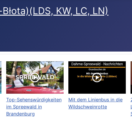
łota)(LDS, KW, LC, LN)
Top-Sehenswürdigkeiten
Mit dem Linienbus in die
im Spreewald in
Wildschweinrotte
Brandenburg