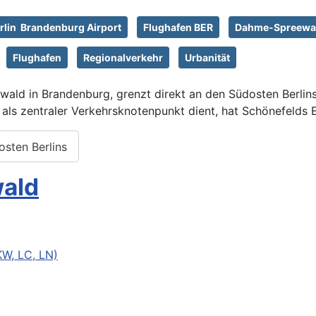
rlin Brandenburg Airport
Flughafen BER
Dahme-Spreewa
Flughafen
Regionalverkehr
Urbanität
ld in Brandenburg, grenzt direkt an den Südosten Berlins 
 als zentraler Verkehrsknotenpunkt dient, hat Schönefelds
osten Berlins
ald
W, LC, LN)