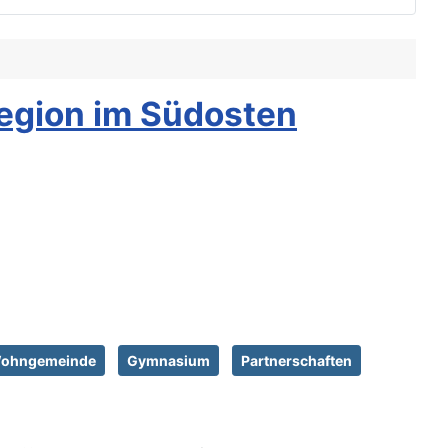
egion im Südosten
ohngemeinde
Gymnasium
Partnerschaften