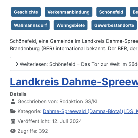
Geschichte
Verkehrsanbindung
Schönefeld
Be
Waßmannsdorf
Wohngebiete
Gewerbestandorte
Schönefeld, eine Gemeinde im Landkreis Dahme-Spreewa
Brandenburg (BER) international bekannt. Der BER, der
Weiterlesen: Schönefeld – Das Tor zur Welt im Süd
Landkreis Dahme-Spreew
Details
Geschrieben von:
Redaktion GS/KI
Kategorie:
Dahme-Spreewald (Damna-Błota)(LDS, K
Veröffentlicht: 12. Juli 2024
Zugriffe: 392