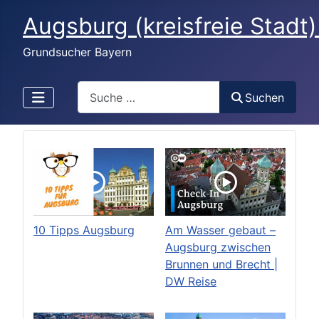
Augsburg (kreisfreie Stadt)
Grundsucher Bayern
Search
Suchen
10 Tipps Augsburg
Am Wasser gebaut –
Augsburg zwischen
Brunnen und Brecht |
DW Reise