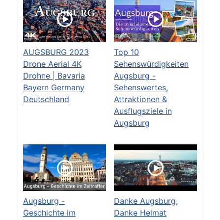
AUGSBURG 2023
Top 10
Drone Aerial 4K
Sehenswürdigkeiten
Drohne | Bavaria
Augsburg -
Bayern Germany
Sehenswertes,
Deutschland
Attraktionen &
Ausflugsziele in
Augsburg
Augsburg -
Danke Augsburg,
Geschichte im
Danke Heimat