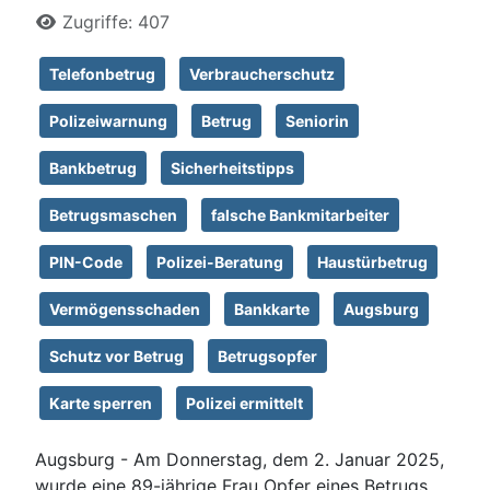
Zugriffe: 407
Telefonbetrug
Verbraucherschutz
Polizeiwarnung
Betrug
Seniorin
Bankbetrug
Sicherheitstipps
Betrugsmaschen
falsche Bankmitarbeiter
PIN-Code
Polizei-Beratung
Haustürbetrug
Vermögensschaden
Bankkarte
Augsburg
Schutz vor Betrug
Betrugsopfer
Karte sperren
Polizei ermittelt
Augsburg - Am Donnerstag, dem 2. Januar 2025,
wurde eine 89-jährige Frau Opfer eines Betrugs