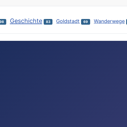
Geschichte
Goldstadt
Wanderwege
98
83
69