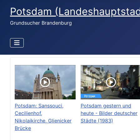
Potsdam (Landeshauptstad
Grundsucher Brandenburg
Potsdam: Sanssouci,
Potsdam gestern und
Cecilienhof,
heute - Bilder deutscher
Nikolaikirche, Glienicker
Städte (1983)
Brücke