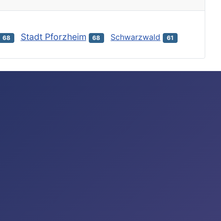
Stadt Pforzheim
Schwarzwald
68
68
61