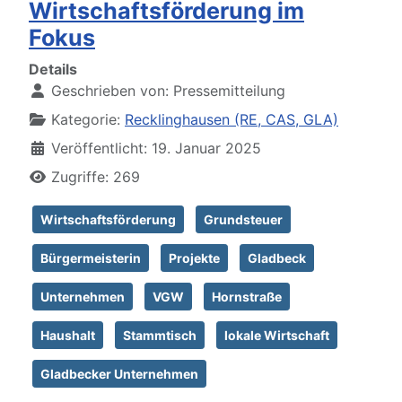
Wirtschaftsförderung im
Fokus
Details
Geschrieben von:
Pressemitteilung
Kategorie:
Recklinghausen (RE, CAS, GLA)
Veröffentlicht: 19. Januar 2025
Zugriffe: 269
Wirtschaftsförderung
Grundsteuer
Bürgermeisterin
Projekte
Gladbeck
Unternehmen
VGW
Hornstraße
Haushalt
Stammtisch
lokale Wirtschaft
Gladbecker Unternehmen