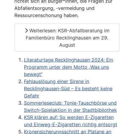
richtet sich an Bürger*innen, die Fragen zur
Abfallentsorgung, -vermeidung und
Ressourcenschonung haben.
Weiterlesen: KSR-Abfallberatung im
Familienbüro Recklinghausen am 29.
August
Literaturtage Recklinghausen 2024: Ein
Programm unter dem Motto „Was uns
bewegt“
Fehlauslösung einer Sirene in
Recklinghausen-Süd – Es besteht keine
Gefahr
Sommerleseclub: Tonie-Tauschbörse und
Switch-Spielaktion in der Stadtbibliothek
KSR klären auf: So werden E-Zigaretten
und Einweg-E-Zigaretten richtig entsorgt
Kronensicherungsschnitt an Platane an