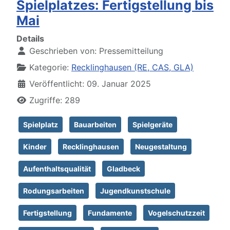
Spielplatzes: Fertigstellung bis
Mai
Details
Geschrieben von:
Pressemitteilung
Kategorie:
Recklinghausen (RE, CAS, GLA)
Veröffentlicht: 09. Januar 2025
Zugriffe: 289
Spielplatz
Bauarbeiten
Spielgeräte
Kinder
Recklinghausen
Neugestaltung
Aufenthaltsqualität
Gladbeck
Rodungsarbeiten
Jugendkunstschule
Fertigstellung
Fundamente
Vogelschutzzeit