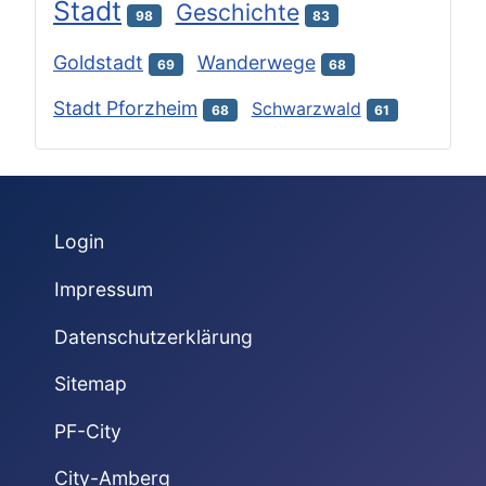
Stadt
Geschichte
98
83
Goldstadt
Wanderwege
69
68
Stadt Pforzheim
Schwarzwald
68
61
Login
Impressum
Datenschutzerklärung
Sitemap
PF-City
City-Amberg