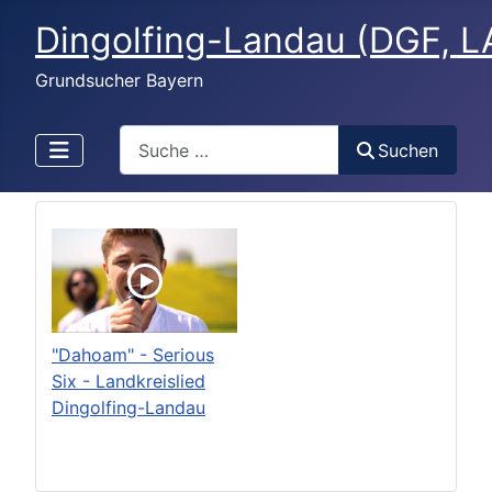
Dingolfing-Landau (DGF, L
Grundsucher Bayern
Search
Suchen
"Dahoam" - Serious
Six - Landkreislied
Dingolfing-Landau