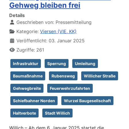
Gehweg bleiben frei
Details
Geschrieben von:
Pressemitteilung
Kategorie:
Viersen (VIE, KK)
Veröffentlicht: 03. Januar 2025
Zugriffe: 261
Infrastruktur
Sperrung
Umleitung
Baumaßnahme
Rubensweg
Willicher Straße
Gehwegbreite
Feuerwehrzufahrten
Schiefbahner Norden
Wurzel Baugesellschaft
Haltverbote
Stadt Willich
Willich – Ab dem 6. Januar 2025 startet die