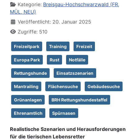
Kategorie:
Breisgau-Hochschwarzwald (FR,
MÜL, NEU)
Veröffentlicht: 20. Januar 2025
Zugriffe: 510
Freizeitpark
Training
Freizeit
Europa Park
Rust
Notfälle
Rettungshunde
Einsatzszenarien
Mantrailing
Flächensuche
Gebäudesuche
Grünanlagen
BRH Rettungshundestaffel
Ehrenamtlich
Spürnasen
Realistische Szenarien und Herausforderungen
für die tierischen Lebensretter