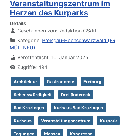
Veranstaltungszentrum im
Herzen des Kurparks
Details
Geschrieben von:
Redaktion GS/KI
Kategorie:
Breisgau-Hochschwarzwald (FR,
MÜL, NEU)
Veröffentlicht: 10. Januar 2025
Zugriffe: 494
Architektur
Gastronomie
Freiburg
Sehenswürdigkeit
Dreiländereck
Bad Krozingen
Kurhaus Bad Krozingen
Kurhaus
Veranstaltungszentrum
Kurpark
Tagungen
Messen
Kongresse