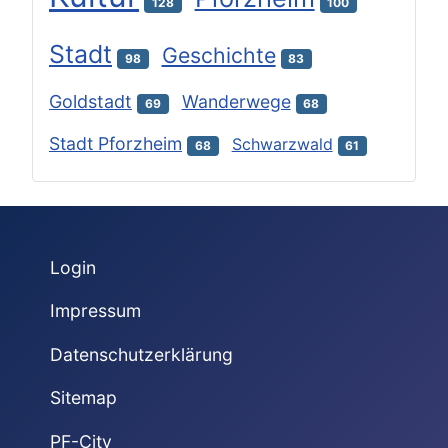
128
100
Stadt
Geschichte
98
83
Goldstadt
Wanderwege
69
68
Stadt Pforzheim
Schwarzwald
68
61
Login
Impressum
Datenschutzerklärung
Sitemap
PF-City