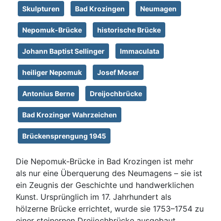
Skulpturen
Bad Krozingen
Neumagen
Nepomuk-Brücke
historische Brücke
Johann Baptist Sellinger
Immaculata
heiliger Nepomuk
Josef Moser
Antonius Berne
Dreijochbrücke
Bad Krozinger Wahrzeichen
Brückensprengung 1945
Die Nepomuk-Brücke in Bad Krozingen ist mehr
als nur eine Überquerung des Neumagens – sie ist
ein Zeugnis der Geschichte und handwerklichen
Kunst. Ursprünglich im 17. Jahrhundert als
hölzerne Brücke errichtet, wurde sie 1753–1754 zu
einer steinernen Dreijochbrücke ausgebaut.