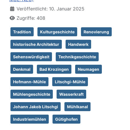
Veröffentlicht: 10. Januar 2025
Zugriffe: 408
Tradition
Kulturgeschichte
Renovierung
historische Architektur
Handwerk
Sehenswürdigkeit
Technikgeschichte
Denkmal
Bad Krozingen
Neumagen
Hofmann-Mühle
Litschgi-Mühle
Mühlengeschichte
Wasserkraft
Johann Jakob Litschgi
Mühlkanal
Industriemühlen
Gütighofen