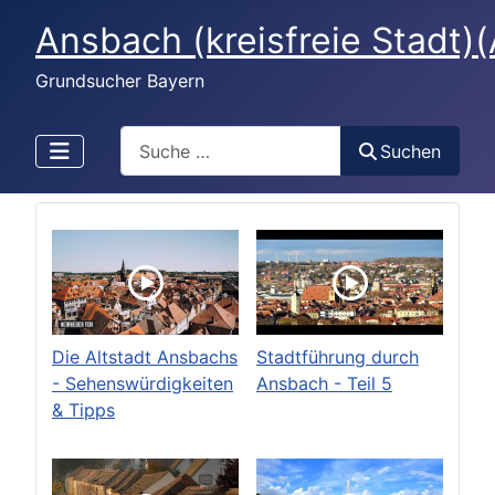
Ansbach (kreisfreie Stadt)
Grundsucher Bayern
Search
Suchen
Die Altstadt Ansbachs
Stadtführung durch
- Sehenswürdigkeiten
Ansbach - Teil 5
& Tipps