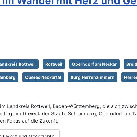
 im Wandel mit Herz und Ge
andkreis Rottweil
Rottweil
Oberndorf am Neckar
Brei
amberg
Oberes Neckartal
Burg Herrenzimmern
Herre
 im Landkreis Rottweil, Baden-Württemberg, die sich zwi
e liegt im Dreieck der Städte Schramberg, Oberndorf am Ne
en Fokus auf die Zukunft.
it Herz und Geschichte