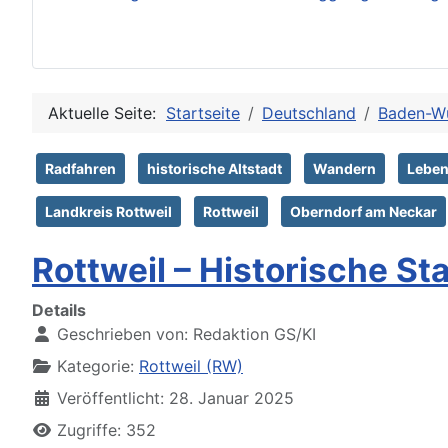
Aktuelle Seite:
Startseite
Deutschland
Baden-W
Radfahren
historische Altstadt
Wandern
Leben
Landkreis Rottweil
Rottweil
Oberndorf am Neckar
Rottweil – Historische St
Details
Geschrieben von:
Redaktion GS/KI
Kategorie:
Rottweil (RW)
Veröffentlicht: 28. Januar 2025
Zugriffe: 352