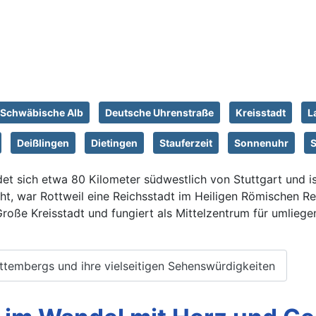
Schwäbische Alb
Deutsche Uhrenstraße
Kreisstadt
L
Deißlingen
Dietingen
Stauferzeit
Sonnenuhr
et sich etwa 80 Kilometer südwestlich von Stuttgart und ist
icht, war Rottweil eine Reichsstadt im Heiligen Römischen R
e Große Kreisstadt und fungiert als Mittelzentrum für umlie
rttembergs und ihre vielseitigen Sehenswürdigkeiten