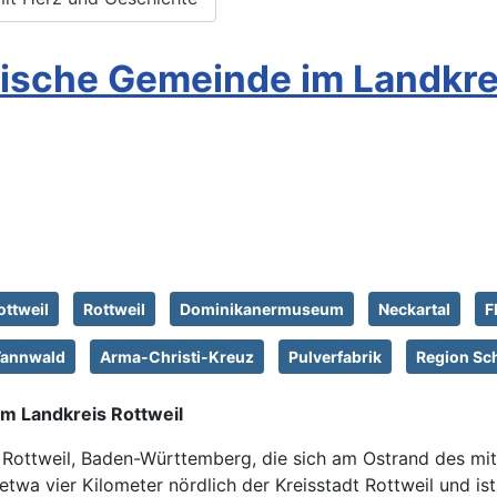
yllische Gemeinde im Landkre
ottweil
Rottweil
Dominikanermuseum
Neckartal
F
Tannwald
Arma-Christi-Kreuz
Pulverfabrik
Region Sc
 im Landkreis Rottweil
is Rottweil, Baden-Württemberg, die sich am Ostrand des m
twa vier Kilometer nördlich der Kreisstadt Rottweil und i