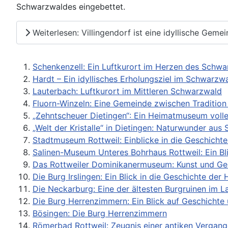
Schwarzwaldes eingebettet.
Weiterlesen: Villingendorf ist eine idyllische Geme
Schenkenzell: Ein Luftkurort im Herzen des Schw
Hardt – Ein idyllisches Erholungsziel im Schwarzw
Lauterbach: Luftkurort im Mittleren Schwarzwald
Fluorn-Winzeln: Eine Gemeinde zwischen Traditio
„Zehntscheuer Dietingen“: Ein Heimatmuseum volle
„Welt der Kristalle“ in Dietingen: Naturwunder aus 
Stadtmuseum Rottweil: Einblicke in die Geschichte
Salinen-Museum Unteres Bohrhaus Rottweil: Ein Bli
Das Rottweiler Dominikanermuseum: Kunst und Ge
Die Burg Irslingen: Ein Blick in die Geschichte de
Die Neckarburg: Eine der ältesten Burgruinen im L
Die Burg Herrenzimmern: Ein Blick auf Geschichte
Bösingen: Die Burg Herrenzimmern
Römerbad Rottweil: Zeugnis einer antiken Vergang