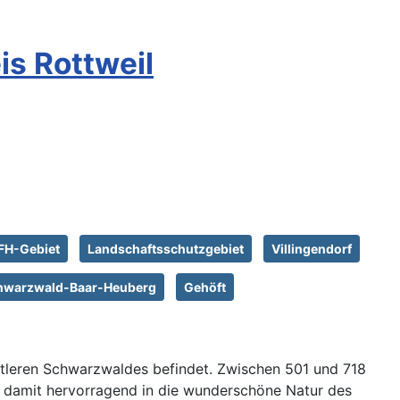
is Rottweil
FH-Gebiet
Landschaftsschutzgebiet
Villingendorf
hwarzwald-Baar-Heuberg
Gehöft
ittleren Schwarzwaldes befindet. Zwischen 501 und 718
st damit hervorragend in die wunderschöne Natur des