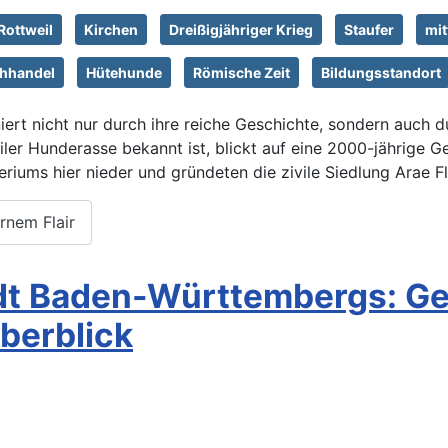
Rottweil
Kirchen
Dreißigjähriger Krieg
Staufer
mit
ehhandel
Hütehunde
Römische Zeit
Bildungsstandort
iert nicht nur durch ihre reiche Geschichte, sondern auch d
er Hunderasse bekannt ist, blickt auf eine 2000-jährige Ges
riums hier nieder und gründeten die zivile Siedlung Arae Fl
rnem Flair
tadt Baden-Württembergs: Ge
berblick