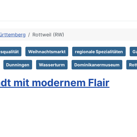
ürttemberg
Rottweil (RW)
squalität
Weihnachtsmarkt
regionale Spezialitäten
G
Dunningen
Wasserturm
Dominikanermuseum
Rot
adt mit modernem Flair