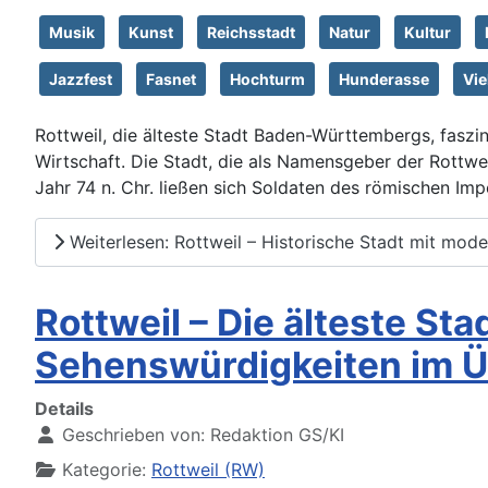
Musik
Kunst
Reichsstadt
Natur
Kultur
Jazzfest
Fasnet
Hochturm
Hunderasse
Vi
Rottweil, die älteste Stadt Baden-Württembergs, faszin
Wirtschaft. Die Stadt, die als Namensgeber der Rottweil
Jahr 74 n. Chr. ließen sich Soldaten des römischen Impe
Weiterlesen: Rottweil – Historische Stadt mit mode
Rottweil – Die älteste S
Sehenswürdigkeiten im Ü
Details
Geschrieben von:
Redaktion GS/KI
Kategorie:
Rottweil (RW)