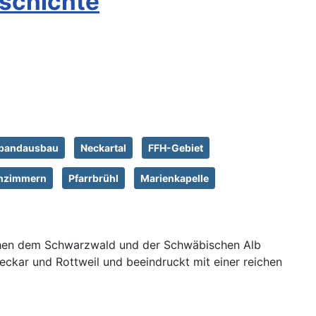
schichte
tbandausbau
Neckartal
FFH-Gebiet
nzimmern
Pfarrbrühl
Marienkapelle
schen dem Schwarzwald und der Schwäbischen Alb
ckar und Rottweil und beeindruckt mit einer reichen