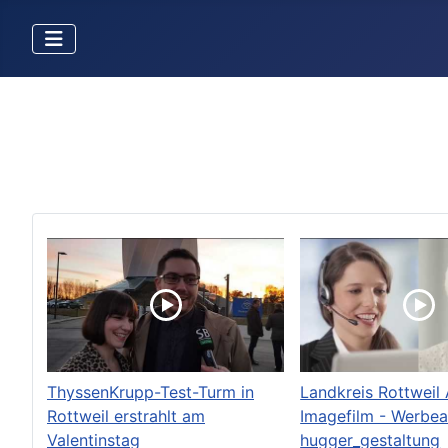
ThyssenKrupp-Test-Turm in
Landkreis Rottweil 
Rottweil erstrahlt am
Imagefilm - Werbea
Valentinstag
hugger_gestaltung