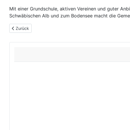
Mit einer Grundschule, aktiven Vereinen und guter An
Schwäbischen Alb und zum Bodensee macht die Gemeinde
Vorheriger Beitrag: Horgen, ein idyllischer Ortsteil von Zimmer
Zurück