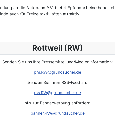
bindung an die Autobahn A81 bietet Epfendorf eine hohe Le
 auch für Freizeitaktivitäten attraktiv.
n ob Rottweil
Rottweil (RW)
Senden Sie uns Ihre Pressemitteilung/Medieninformation:
pm.
RW
@grundsucher.de
.Senden Sie Ihren RSS-Feed an:
rss.
RW
@grundsucher.de
Info zur Bannerwerbung anfordern:
banner.RW@grundsucher.de