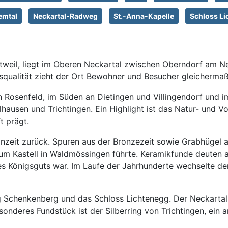
emtal
Neckartal-Radweg
St.-Anna-Kapelle
Schloss Li
weil, liegt im Oberen Neckartal zwischen Oberndorf am Nec
qualität zieht der Ort Bewohner und Besucher gleichermaß
n Rosenfeld, im Süden an Dietingen und Villingendorf und
lhausen und Trichtingen. Ein Highlight ist das Natur- und
t prägt.
inzeit zurück. Spuren aus der Bronzezeit sowie Grabhügel a
um Kastell in Waldmössingen führte. Keramikfunde deuten au
es Königsguts war. Im Laufe der Jahrhunderte wechselte de
 Burg Schenkenberg und das Schloss Lichtenegg. Der Necka
deres Fundstück ist der Silberring von Trichtingen, ein a