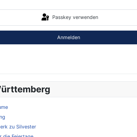
Passkey verwenden
Anmelden
Württemberg
äume
ung
erk zu Silvester
 die Feiertage