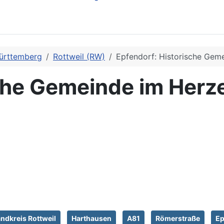
ürttemberg
Rottweil (RW)
Epfendorf: Historische Ge
sche Gemeinde im Herz
ndkreis Rottweil
Harthausen
A81
Römerstraße
Ep