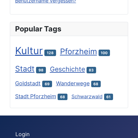
Benutzername vergessen?
Popular Tags
Kultur
Pforzheim
128
100
Stadt
Geschichte
98
83
Goldstadt
Wanderwege
69
68
Stadt Pforzheim
Schwarzwald
68
61
Login