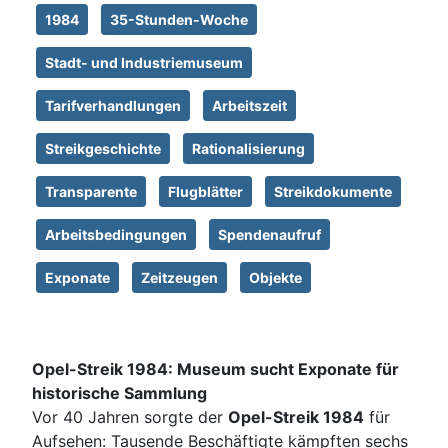
1984
35-Stunden-Woche
Stadt- und Industriemuseum
Tarifverhandlungen
Arbeitszeit
Streikgeschichte
Rationalisierung
Transparente
Flugblätter
Streikdokumente
Arbeitsbedingungen
Spendenaufruf
Exponate
Zeitzeugen
Objekte
Opel-Streik 1984: Museum sucht Exponate für
historische Sammlung
Vor 40 Jahren sorgte der
Opel-Streik 1984
für
Aufsehen: Tausende Beschäftigte kämpften sechs