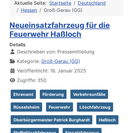
Aktuelle Seite:
Startseite
Deutschland
Hessen
Groß-Gerau (GG)
Neueinsatzfahrzeug für die
Feuerwehr Haßloch
Details
Geschrieben von:
Pressemitteilung
Kategorie:
Groß-Gerau (GG)
Veröffentlicht: 16. Januar 2025
Zugriffe: 350
Ehrenamt
Förderung
Verkehrsunfälle
Rüsselsheim
Feuerwehr
Löschfahrzeug
Oberbürgermeister Patrick Burghardt
Haßloch
Staffellöschfahrzeug
Einsatzfahrzeug