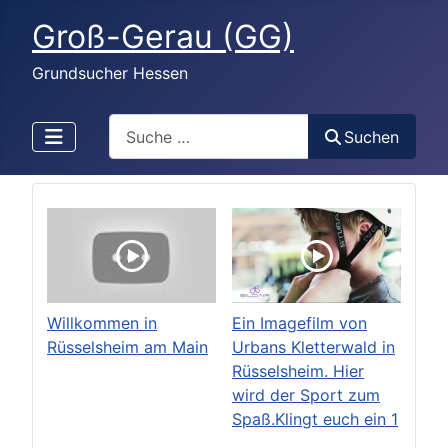
Groß-Gerau (GG)
Grundsucher Hessen
Search
Suchen
Willkommen in
Ein Imagefilm von
Rüsselsheim am Main
Urbans Kletterwald in
Rüsselsheim. Hier
wird der Sport zum
Spaß.Klingt euch ein 1