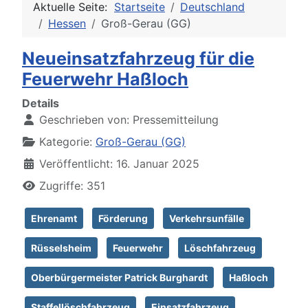
Aktuelle Seite:
Startseite
Deutschland
Hessen
Groß-Gerau (GG)
Neueinsatzfahrzeug für die
Feuerwehr Haßloch
Details
Geschrieben von:
Pressemitteilung
Kategorie:
Groß-Gerau (GG)
Veröffentlicht: 16. Januar 2025
Zugriffe: 351
Ehrenamt
Förderung
Verkehrsunfälle
Rüsselsheim
Feuerwehr
Löschfahrzeug
Oberbürgermeister Patrick Burghardt
Haßloch
Staffellöschfahrzeug
Einsatzfahrzeug