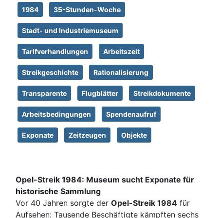
1984
35-Stunden-Woche
Stadt- und Industriemuseum
Tarifverhandlungen
Arbeitszeit
Streikgeschichte
Rationalisierung
Transparente
Flugblätter
Streikdokumente
Arbeitsbedingungen
Spendenaufruf
Exponate
Zeitzeugen
Objekte
Opel-Streik 1984: Museum sucht Exponate für
historische Sammlung
Vor 40 Jahren sorgte der
Opel-Streik 1984
für
Aufsehen: Tausende Beschäftigte kämpften sechs