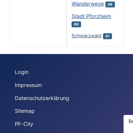
Wanderwege
68
Stadt Pforzheim
68
Schwarzwald
61
Login
Impressum
Datenschutzerklärung
Sitemap
B
PF-City