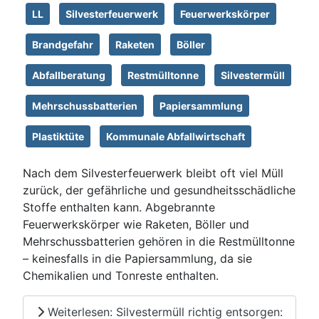
LL
Silvesterfeuerwerk
Feuerwerkskörper
Brandgefahr
Raketen
Böller
Abfallberatung
Restmülltonne
Silvestermüll
Mehrschussbatterien
Papiersammlung
Plastiktüte
Kommunale Abfallwirtschaft
Nach dem Silvesterfeuerwerk bleibt oft viel Müll
zurück, der gefährliche und gesundheitsschädliche
Stoffe enthalten kann. Abgebrannte
Feuerwerkskörper wie Raketen, Böller und
Mehrschussbatterien gehören in die Restmülltonne
– keinesfalls in die Papiersammlung, da sie
Chemikalien und Tonreste enthalten.
Weiterlesen: Silvestermüll richtig entsorgen: