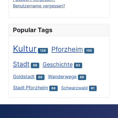
Benutzername vergessen?
Popular Tags
Kultur
Pforzheim
128
100
Stadt
Geschichte
98
83
Goldstadt
Wanderwege
69
68
Stadt Pforzheim
Schwarzwald
68
61