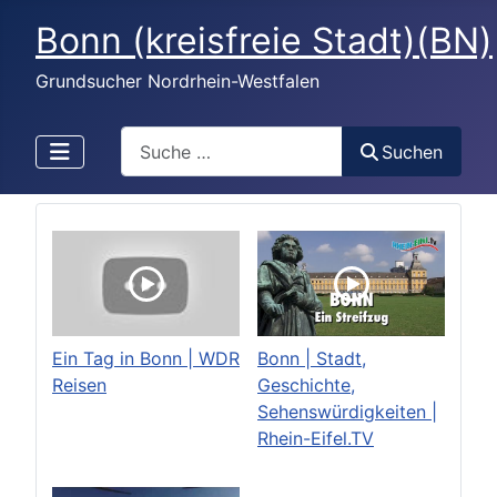
Bonn (kreisfreie Stadt)(BN)
Grundsucher Nordrhein-Westfalen
Search
Suchen
Ein Tag in Bonn | WDR
Bonn | Stadt,
Reisen
Geschichte,
Sehenswürdigkeiten |
Rhein-Eifel.TV