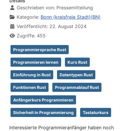
Details
Geschrieben von:
Pressemitteilung
Kategorie:
Bonn (kreisfreie Stadt)(BN)
Veröffentlicht: 22. August 2024
Zugriffe: 455
Programmiersprache Rust
Programmieren lernen
Kurs Rust
Einführung in Rust
Datentypen Rust
Funktionen Rust
Programmablauf Rust
Anfängerkurs Programmieren
Sicherheit in Programmierung
Tastaturkurs
Interessierte Programmieranfänger haben noch