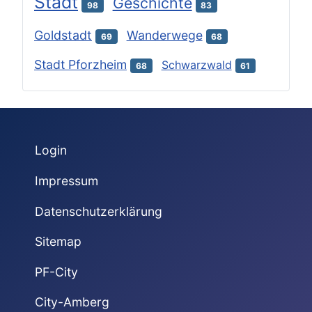
Stadt
Geschichte
98
83
Goldstadt
Wanderwege
69
68
Stadt Pforzheim
Schwarzwald
68
61
Login
Impressum
Datenschutzerklärung
Sitemap
PF-City
City-Amberg