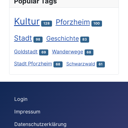
Popular Tags
Kultur
Pforzheim
128
100
Stadt
Geschichte
98
83
Goldstadt
Wanderwege
69
68
Stadt Pforzheim
Schwarzwald
68
61
Login
Impressum
Datenschutzerklärung