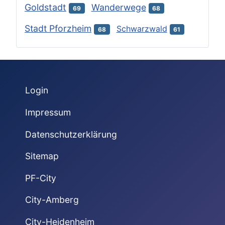
Goldstadt
Wanderwege
69
68
Stadt Pforzheim
Schwarzwald
68
61
Login
Impressum
Datenschutzerklärung
Sitemap
PF-City
City-Amberg
City-Heidenheim