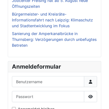
Jobcenter Freising hat ab 5. August neue
Öffnungszeiten
Bürgermeister- und Kreisräte-
Informationsfahrt nach Leipzig: Klimaschutz
und Stadtentwicklung im Fokus
Sanierung der Amperkanalbrücke in
Thurnsberg: Verzögerungen durch unbefugtes
Betreten
Anmeldeformular
Benutzername
Passwort
Passwort 
Angemeldet bleiben