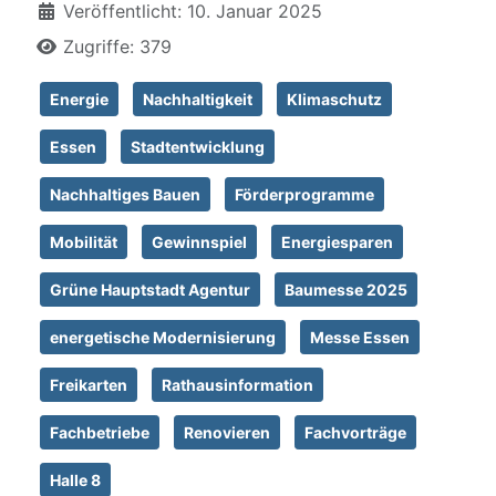
Veröffentlicht: 10. Januar 2025
Zugriffe: 379
Energie
Nachhaltigkeit
Klimaschutz
Essen
Stadtentwicklung
Nachhaltiges Bauen
Förderprogramme
Mobilität
Gewinnspiel
Energiesparen
Grüne Hauptstadt Agentur
Baumesse 2025
energetische Modernisierung
Messe Essen
Freikarten
Rathausinformation
Fachbetriebe
Renovieren
Fachvorträge
Halle 8