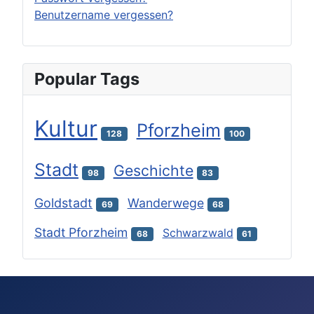
Benutzername vergessen?
Popular Tags
Kultur
Pforzheim
128
100
Stadt
Geschichte
98
83
Goldstadt
Wanderwege
69
68
Stadt Pforzheim
Schwarzwald
68
61