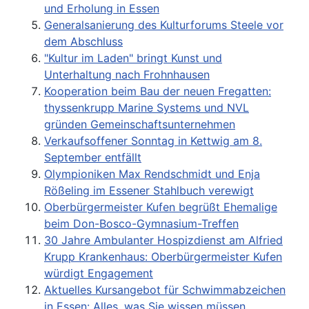
und Erholung in Essen
Generalsanierung des Kulturforums Steele vor
dem Abschluss
"Kultur im Laden" bringt Kunst und
Unterhaltung nach Frohnhausen
Kooperation beim Bau der neuen Fregatten:
thyssenkrupp Marine Systems und NVL
gründen Gemeinschaftsunternehmen
Verkaufsoffener Sonntag in Kettwig am 8.
September entfällt
Olympioniken Max Rendschmidt und Enja
Rößeling im Essener Stahlbuch verewigt
Oberbürgermeister Kufen begrüßt Ehemalige
beim Don-Bosco-Gymnasium-Treffen
30 Jahre Ambulanter Hospizdienst am Alfried
Krupp Krankenhaus: Oberbürgermeister Kufen
würdigt Engagement
Aktuelles Kursangebot für Schwimmabzeichen
in Essen: Alles, was Sie wissen müssen