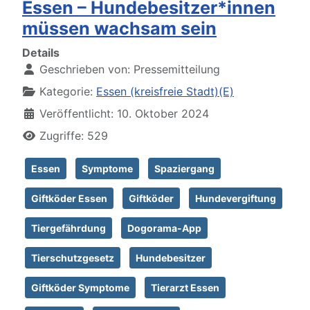
Essen – Hundebesitzer*innen
müssen wachsam sein
Details
Geschrieben von:
Pressemitteilung
Kategorie:
Essen (kreisfreie Stadt)(E)
Veröffentlicht: 10. Oktober 2024
Zugriffe: 529
Essen
Symptome
Spaziergang
Giftköder Essen
Giftköder
Hundevergiftung
Tiergefährdung
Dogorama-App
Tierschutzgesetz
Hundebesitzer
Giftköder Symptome
Tierarzt Essen