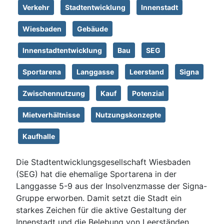
Verkehr
Stadtentwicklung
Innenstadt
Wiesbaden
Gebäude
Innenstadtentwicklung
Bau
SEG
Sportarena
Langgasse
Leerstand
Signa
Zwischennutzung
Kauf
Potenzial
Mietverhältnisse
Nutzungskonzepte
Kaufhalle
Die Stadtentwicklungsgesellschaft Wiesbaden
(SEG) hat die ehemalige Sportarena in der
Langgasse 5-9 aus der Insolvenzmasse der Signa-
Gruppe erworben. Damit setzt die Stadt ein
starkes Zeichen für die aktive Gestaltung der
Innenstadt und die Belebung von Leerständen.