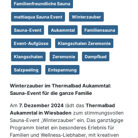
Familienfreundliche Sauna
mattiaqua Sauna Event
Winterzauber
Sauna-Event
Aukammtal
Familiensauna
Event-Aufgüsse
Klangschalen Zeremonie
Klangschalen
Zeremonie
Dampfbad
Salzpeeling
Entspannung
Winterzauber im Thermalbad Aukammtal:
Sauna-Event für die ganze Familie
Am
7. Dezember 2024
lädt das
Thermalbad
Aukammtal in Wiesbaden
zum stimmungsvollen
Sauna-Event „Winterzauber“ ein. Das ganztägige
Programm bietet ein besonderes Erlebnis für
Familien und Wellness-Liebhaber, mit kreativen