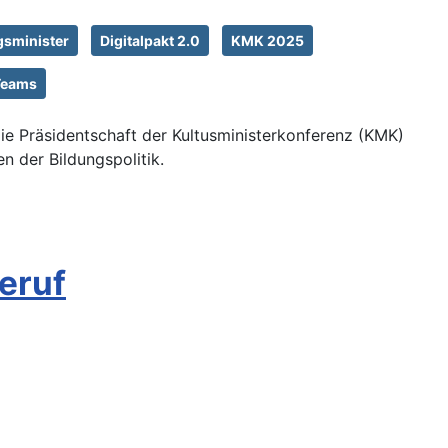
gsminister
Digitalpakt 2.0
KMK 2025
 Teams
die Präsidentschaft der Kultusministerkonferenz (KMK)
n der Bildungspolitik.
eruf