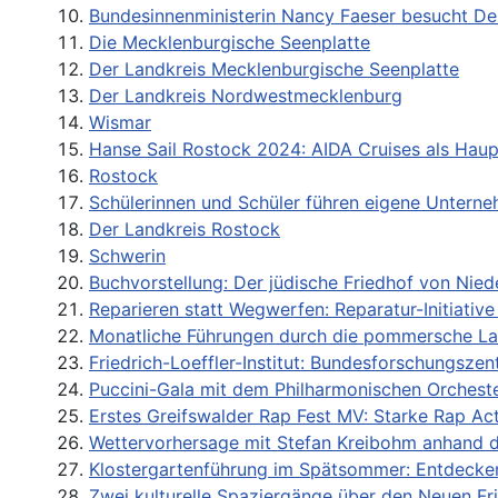
Bundesinnenministerin Nancy Faeser besucht Deu
Die Mecklenburgische Seenplatte
Der Landkreis Mecklenburgische Seenplatte
Der Landkreis Nordwestmecklenburg
Wismar
Hanse Sail Rostock 2024: AIDA Cruises als Hau
Rostock
Schülerinnen und Schüler führen eigene Untern
Der Landkreis Rostock
Schwerin
Buchvorstellung: Der jüdische Friedhof von Nied
Reparieren statt Wegwerfen: Reparatur-Initiativ
Monatliche Führungen durch die pommersche La
Friedrich-Loeffler-Institut: Bundesforschungsz
Puccini-Gala mit dem Philharmonischen Orchest
Erstes Greifswalder Rap Fest MV: Starke Rap A
Wettervorhersage mit Stefan Kreibohm anhand d
Klostergartenführung im Spätsommer: Entdecken
Zwei kulturelle Spaziergänge über den Neuen Fr