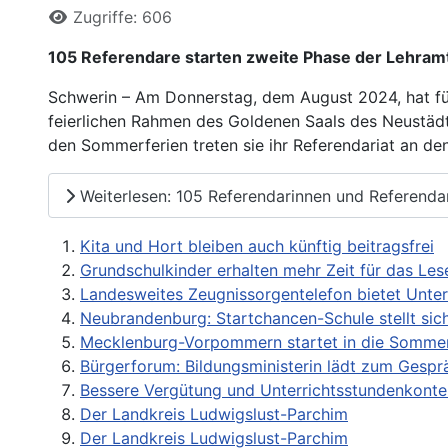
Zugriffe: 606
105 Referendare starten zweite Phase der Lehra
Schwerin – Am Donnerstag, dem August 2024, hat für
feierlichen Rahmen des Goldenen Saals des Neustädt
den Sommerferien treten sie ihr Referendariat an de
Weiterlesen: 105 Referendarinnen und Referendar
Kita und Hort bleiben auch künftig beitragsfrei
Grundschulkinder erhalten mehr Zeit für das Les
Landesweites Zeugnissorgentelefon bietet Unte
Neubrandenburg: Startchancen-Schule stellt sic
Mecklenburg-Vorpommern startet in die Sommer
Bürgerforum: Bildungsministerin lädt zum Gespr
Bessere Vergütung und Unterrichtsstundenkonte
Der Landkreis Ludwigslust-Parchim
Der Landkreis Ludwigslust-Parchim