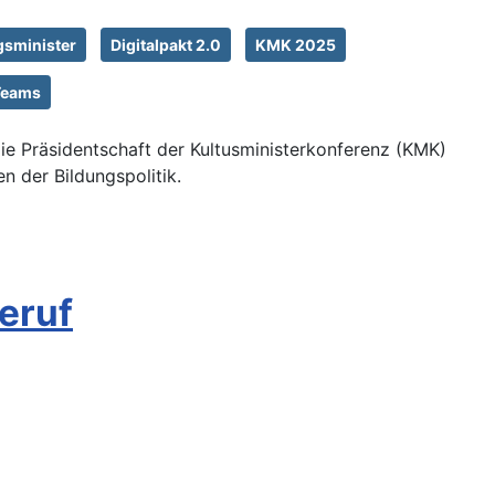
gsminister
Digitalpakt 2.0
KMK 2025
 Teams
die Präsidentschaft der Kultusministerkonferenz (KMK)
n der Bildungspolitik.
eruf