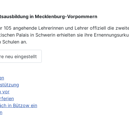
mtsausbildung in Mecklenburg-Vorpommern
 105 angehende Lehrerinnen und Lehrer offiziell die zweit
ischen Palais in Schwerin erhielten sie ihre Ernennungsur
n Schulen an.
e neu eingestellt
en
rstützung
h vor
ferien
äch in Bützow ein
n