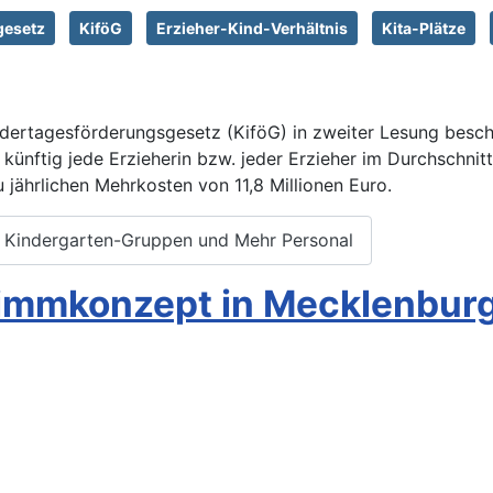
gesetz
KiföG
Erzieher-Kind-Verhältnis
Kita-Plätze
ertagesförderungsgesetz (KiföG) in zweiter Lesung besch
d künftig jede Erzieherin bzw. jeder Erzieher im Durchschnit
 jährlichen Mehrkosten von 11,8 Millionen Euro.
 Kindergarten-Gruppen und Mehr Personal
hwimmkonzept in Mecklenbu