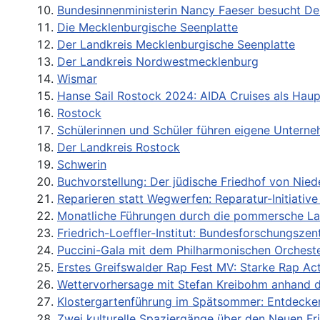
Bundesinnenministerin Nancy Faeser besucht Deu
Die Mecklenburgische Seenplatte
Der Landkreis Mecklenburgische Seenplatte
Der Landkreis Nordwestmecklenburg
Wismar
Hanse Sail Rostock 2024: AIDA Cruises als Hau
Rostock
Schülerinnen und Schüler führen eigene Untern
Der Landkreis Rostock
Schwerin
Buchvorstellung: Der jüdische Friedhof von Nied
Reparieren statt Wegwerfen: Reparatur-Initiativ
Monatliche Führungen durch die pommersche La
Friedrich-Loeffler-Institut: Bundesforschungsz
Puccini-Gala mit dem Philharmonischen Orchest
Erstes Greifswalder Rap Fest MV: Starke Rap A
Wettervorhersage mit Stefan Kreibohm anhand d
Klostergartenführung im Spätsommer: Entdecken
Zwei kulturelle Spaziergänge über den Neuen Fr