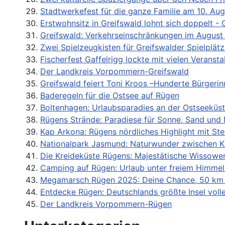
Stadtwerkefest für die ganze Familie am 10. Aug
Erstwohnsitz in Greifswald lohnt sich doppelt
Greifswald: Verkehrseinschränkungen im August
Zwei Spielzeugkisten für Greifswalder Spielplät
Fischerfest Gaffelrigg lockte mit vielen Verans
Der Landkreis Vorpommern-Greifswald
Greifswald feiert Toni Kroos –Hunderte Bürgerin
Baderegeln für die Ostsee auf Rügen
Boltenhagen: Urlaubsparadies an der Ostseeküs
Rügens Strände: Paradiese für Sonne, Sand und
Kap Arkona: Rügens nördliches Highlight mit St
Nationalpark Jasmund: Naturwunder zwischen K
Die Kreideküste Rügens: Majestätische Wissower
Camping auf Rügen: Urlaub unter freiem Himmel 
Megamarsch Rügen 2025: Deine Chance, 50 km 
Entdecke Rügen: Deutschlands größte Insel vol
Der Landkreis Vorpommern-Rügen