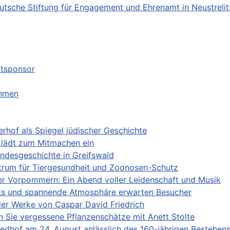
tsche Stiftung für Engagement und Ehrenamt in Neustrelit
ptsponsor
ehmen
erhof als Spiegel jüdischer Geschichte
e lädt zum Mitmachen ein
ndesgeschichte in Greifswald
entrum für Tiergesundheit und Zoonosen-Schutz
er Vorpommern: Ein Abend voller Leidenschaft und Musik
cts und spannende Atmosphäre erwarten Besucher
er Werke von Caspar David Friedrich
 Sie vergessene Pflanzenschätze mit Anett Stolte
iedhof am 24. August anlässlich des 160-jährigen Bestehen