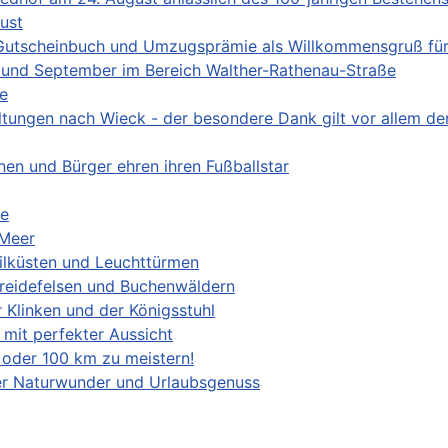
ust
 - Gutscheinbuch und Umzugsprämie als Willkommensgruß fü
 und September im Bereich Walther-Rathenau-Straße
ze
taltungen nach Wieck - der besondere Dank gilt vor allem d
nen und Bürger ehren ihren Fußballstar
te
 Meer
eilküsten und Leuchttürmen
reidefelsen und Buchenwäldern
 Klinken und der Königsstuhl
mit perfekter Aussicht
oder 100 km zu meistern!
ler Naturwunder und Urlaubsgenuss