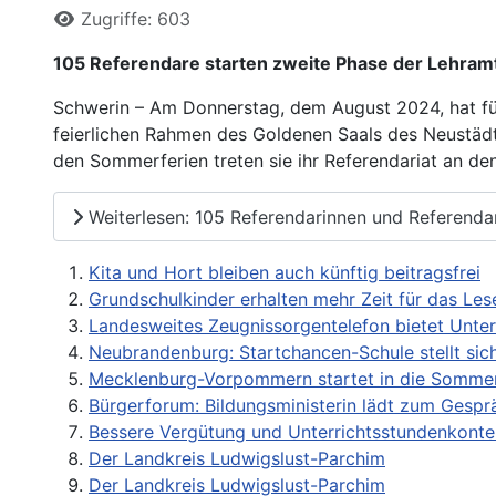
Zugriffe: 603
105 Referendare starten zweite Phase der Lehra
Schwerin – Am Donnerstag, dem August 2024, hat für
feierlichen Rahmen des Goldenen Saals des Neustädt
den Sommerferien treten sie ihr Referendariat an de
Weiterlesen: 105 Referendarinnen und Referendar
Kita und Hort bleiben auch künftig beitragsfrei
Grundschulkinder erhalten mehr Zeit für das Les
Landesweites Zeugnissorgentelefon bietet Unte
Neubrandenburg: Startchancen-Schule stellt sic
Mecklenburg-Vorpommern startet in die Sommer
Bürgerforum: Bildungsministerin lädt zum Gespr
Bessere Vergütung und Unterrichtsstundenkonte
Der Landkreis Ludwigslust-Parchim
Der Landkreis Ludwigslust-Parchim