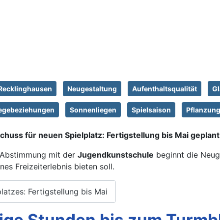
Recklinghausen
Neugestaltung
Aufenthaltsqualität
G
gebeziehungen
Sonnenliegen
Spielsaison
Pflanzun
huss für neuen Spielplatz: Fertigstellung bis Mai geplant
 Abstimmung mit der
Jugendkunstschule
beginnt die Neuge
s Freizeiterlebnis bieten soll.
atzes: Fertigstellung bis Mai
ige Stunden bis zum Turmbl