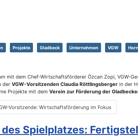
in
Projekte
Gladbeck
Unternehmen
VGW
Horn
am mit dem Chef-Wirtschaftsförderer Özcan Zopi, VGW-Gesc
n der
VGW-Vorsitzenden Claudia Röttlingsberger
in der H
ame Projekte mit dem
Verein zur Förderung der Gladbecke
GW-Vorsitzende: Wirtschaftsförderung im Fokus
es Spielplatzes: Fertigstel