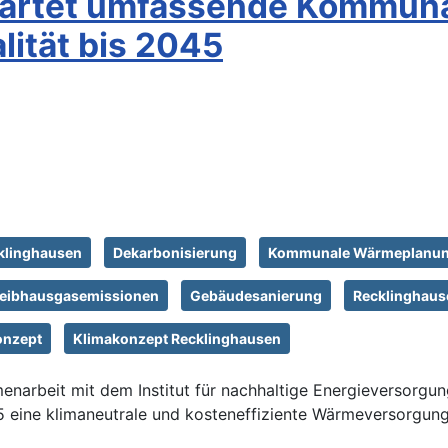
startet umfassende Kommun
lität bis 2045
klinghausen
Dekarbonisierung
Kommunale Wärmeplanun
reibhausgasemissionen
Gebäudesanierung
Recklinghaus
nzept
Klimakonzept Recklinghausen
enarbeit mit dem Institut für nachhaltige Energieversorg
045 eine klimaneutrale und kosteneffiziente Wärmeversorgung