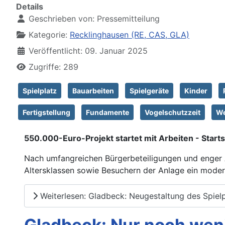
Details
Geschrieben von:
Pressemitteilung
Kategorie:
Recklinghausen (RE, CAS, GLA)
Veröffentlicht: 09. Januar 2025
Zugriffe: 289
Spielplatz
Bauarbeiten
Spielgeräte
Kinder
Fertigstellung
Fundamente
Vogelschutzzeit
We
550.000-Euro-Projekt startet mit Arbeiten - Startsc
Nach umfangreichen Bürgerbeteiligungen und enger
Altersklassen sowie Besuchern der Anlage ein moderne
Weiterlesen: Gladbeck: Neugestaltung des Spielpl
Gladbeck: Nur noch wen