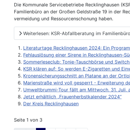
Die Kommunale Servicebetriebe Recklinghausen (KSR)
Familienbüro an der Großen Geldstraße 19 in der Reck
vermeidung und Ressourcenschonung haben.
Weiterlesen: KSR-Abfallberatung im Familienbür
Literaturtage Recklinghausen 2024: Ein Progra
Fehlauslösung einer Sirene in Recklinghausen-Sü
Sommerleseclub: Tonie-Tauschbörse und Switch-S
KSR klären auf: So werden E-Zigaretten und Einw
Kronensicherungsschnitt an Platane an der Ortl
Marienstraße wird voll gesperrt - Erweiterung d
Umweltbrummi-Tour fällt am Mittwoch, 31. Juli, 
Jetzt erhältlich „Frauenherbstkalender 2024“
Der Kreis Recklinghausen
Seite 1 von 3