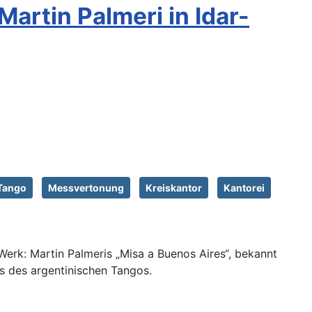
artin Palmeri in Idar-
Tango
Messvertonung
Kreiskantor
Kantorei
Werk: Martin Palmeris „Misa a Buenos Aires“, bekannt
us des argentinischen Tangos.