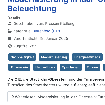
Beleuchtung
Details
Geschrieben von:
Pressemitteilung
Kategorie:
Birkenfeld (BIR)
Veröffentlicht: 19. Januar 2025
Zugriffe: 287
Nachhaltigkeit
Modernisierung
Energieeffizienz
Turnverein
Neonröhren
Sportarten
Turnen
Die
OIE
, die Stadt
Idar-Oberstein
und der
Turnverein
Turnsälen des Stadttheaters wurde auf energieeffizien
Weiterlesen: Modernisierung in Idar-Oberstein: Tur