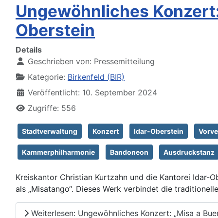
Ungewöhnliches Konzert: 
Oberstein
Details
Geschrieben von:
Pressemitteilung
Kategorie:
Birkenfeld (BIR)
Veröffentlicht: 10. September 2024
Zugriffe: 556
Stadtverwaltung
Konzert
Idar-Oberstein
Vorve
Kammerphilharmonie
Bandoneon
Ausdruckstanz
Kreiskantor Christian Kurtzahn und die Kantorei Idar-
als „Misatango“. Dieses Werk verbindet die traditione
Weiterlesen: Ungewöhnliches Konzert: „Misa a Buen