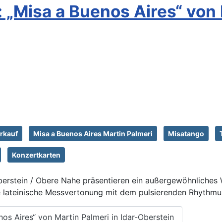
„Misa a Buenos Aires“ von M
rkauf
Misa a Buenos Aires Martin Palmeri
Misatango
Konzertkarten
Oberstein / Obere Nahe präsentieren ein außergewöhnliches 
lle lateinische Messvertonung mit dem pulsierenden Rhythm
os Aires“ von Martin Palmeri in Idar-Oberstein