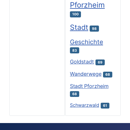
Pforzheim
100
Stadt
98
Geschichte
83
Goldstadt
69
Wanderwege
68
Stadt Pforzheim
68
Schwarzwald
61