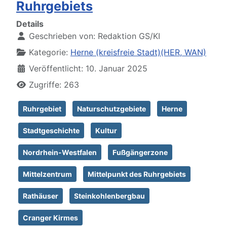
Ruhrgebiets
Details
Geschrieben von:
Redaktion GS/KI
Kategorie:
Herne (kreisfreie Stadt)(HER, WAN)
Veröffentlicht: 10. Januar 2025
Zugriffe: 263
Ruhrgebiet
Naturschutzgebiete
Herne
Stadtgeschichte
Kultur
Nordrhein-Westfalen
Fußgängerzone
Mittelzentrum
Mittelpunkt des Ruhrgebiets
Rathäuser
Steinkohlenbergbau
Cranger Kirmes