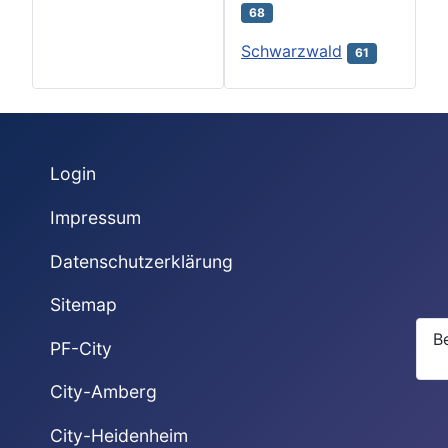
68
Schwarzwald
61
Login
Impressum
Datenschutzerklärung
Sitemap
B
PF-City
City-Amberg
City-Heidenheim