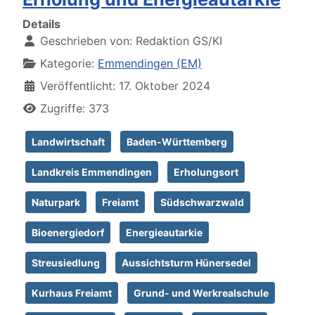
Details
Geschrieben von:
Redaktion GS/KI
Kategorie:
Emmendingen (EM)
Veröffentlicht: 17. Oktober 2024
Zugriffe: 373
Landwirtschaft
Baden-Württemberg
Landkreis Emmendingen
Erholungsort
Naturpark
Freiamt
Südschwarzwald
Bioenergiedorf
Energieautarkie
Streusiedlung
Aussichtsturm Hünersedel
Kurhaus Freiamt
Grund- und Werkrealschule