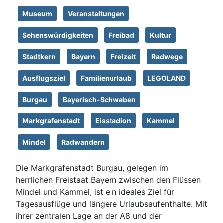
Museum
Veranstaltungen
Sehenswürdigkeiten
Freibad
Kultur
Stadtkern
Bayern
Freizeit
Radwege
Ausflugsziel
Familienurlaub
LEGOLAND
Burgau
Bayerisch-Schwaben
Markgrafenstadt
Eisstadion
Kammel
Mindel
Radwandern
Die Markgrafenstadt Burgau, gelegen im
herrlichen Freistaat Bayern zwischen den Flüssen
Mindel und Kammel, ist ein ideales Ziel für
Tagesausflüge und längere Urlaubsaufenthalte. Mit
ihrer zentralen Lage an der A8 und der