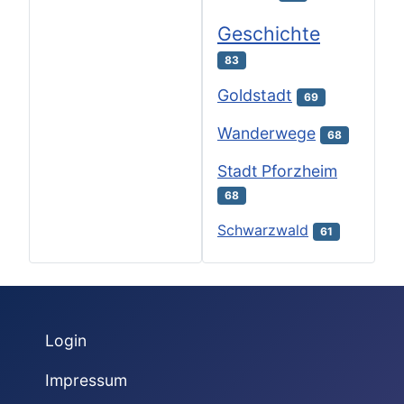
Geschichte
83
Goldstadt
69
Wanderwege
68
Stadt Pforzheim
68
Schwarzwald
61
Login
Impressum