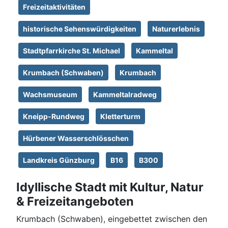
Freizeitaktivitäten
historische Sehenswürdigkeiten
Naturerlebnis
Stadtpfarrkirche St. Michael
Kammeltal
Krumbach (Schwaben)
Krumbach
Wachsmuseum
Kammeltalradweg
Kneipp-Rundweg
Kletterturm
Hürbener Wasserschlösschen
Landkreis Günzburg
B16
B300
Idyllische Stadt mit Kultur, Natur
& Freizeitangeboten
Krumbach (Schwaben), eingebettet zwischen den