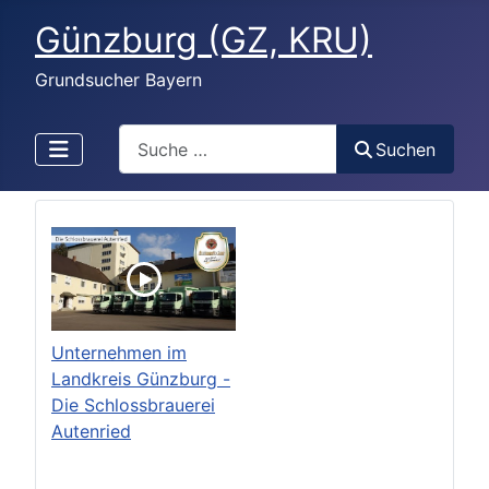
Günzburg (GZ, KRU)
Grundsucher Bayern
Search
Suchen
Unternehmen im
Landkreis Günzburg -
Die Schlossbrauerei
Autenried