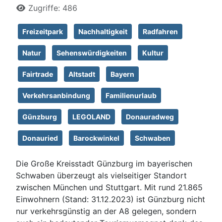
Zugriffe: 486
Freizeitpark
Nachhaltigkeit
Radfahren
Natur
Sehenswürdigkeiten
Kultur
Fairtrade
Altstadt
Bayern
Verkehrsanbindung
Familienurlaub
Günzburg
LEGOLAND
Donauradweg
Donauried
Barockwinkel
Schwaben
Die Große Kreisstadt Günzburg im bayerischen
Schwaben überzeugt als vielseitiger Standort
zwischen München und Stuttgart. Mit rund 21.865
Einwohnern (Stand: 31.12.2023) ist Günzburg nicht
nur verkehrsgünstig an der A8 gelegen, sondern