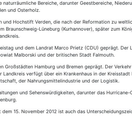
ne naturräumliche Bereiche, darunter Geestbereiche, Nieder
den und Osterholz.
en und Hochstift Verden, die nach der Reformation zu wel
m Braunschweig-Lüneburg (Kurhannover), später zum Königr
ndkreis.
reistag und dem Landrat Marco Prietz (CDU) geprägt. Der L
owiat Malborski und der britischen Stadt Falmouth.
 den Großstädten Hamburg und Bremen geprägt. Der Verkehr
Landkreis verfügt über ein Krankenhaus in der Kreisstadt 
tschaft, der Nahrungsmittelindustrie und der Logistik.
nstaltungen und Sehenswürdigkeiten, darunter das Hurrican
enburg.
t dem 15. November 2012 ist auch das Unterscheidungszeic