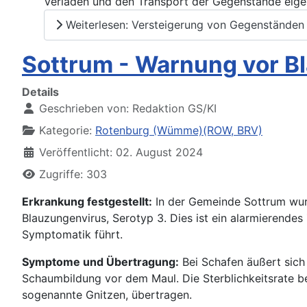
Verladen und den Transport der Gegenstände eige
Weiterlesen: Versteigerung von Gegenständen
Sottrum - Warnung vor B
Details
Geschrieben von:
Redaktion GS/KI
Kategorie:
Rotenburg (Wümme)(ROW, BRV)
Veröffentlicht: 02. August 2024
Zugriffe: 303
Erkrankung festgestellt:
In der Gemeinde Sottrum wurd
Blauzungenvirus, Serotyp 3. Dies ist ein alarmierendes
Symptomatik führt.
Symptome und Übertragung:
Bei Schafen äußert sich
Schaumbildung vor dem Maul. Die Sterblichkeitsrate bei
sogenannte Gnitzen, übertragen.