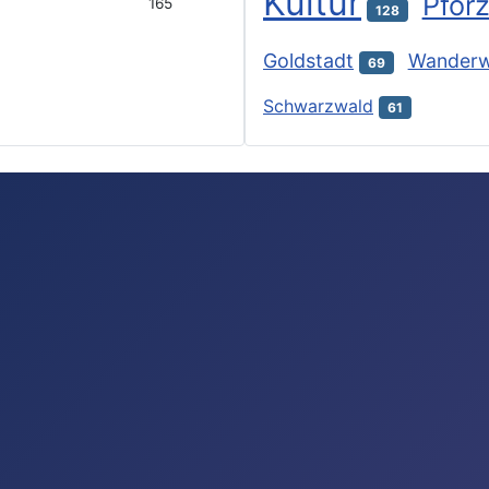
Kultur
Pfor
165
128
Goldstadt
Wander
69
Schwarzwald
61