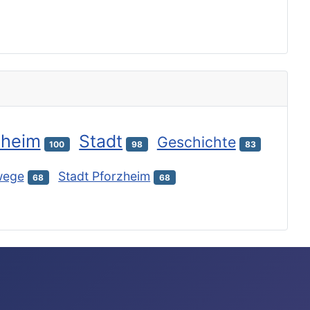
zheim
Stadt
Geschichte
100
98
83
wege
Stadt Pforzheim
68
68