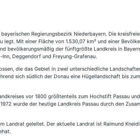
bayerischen Regierungsbezirk Niederbayern. Die kreisfreie 
au legt. Mit einer Fläche von 1.530,07 km² und einer Bevö
 und bevölkerungsmäßig der fünftgrößte Landkreis in Bayer
l-Inn, Deggendorf und Freyung-Grafenau.
ssen, die das Gebiet in zwei unterschiedliche Landschaften 
rend sich südlich der Donau eine Hügellandschaft bis zum R
andkreises vor 1800 größtenteils zum Hochstift Passau un
m 1972 wurde der heutige Landkreis Passau durch den Zusa
m Landrat geleitet. Der aktuelle Landrat ist Raimund Kneid
ehat.