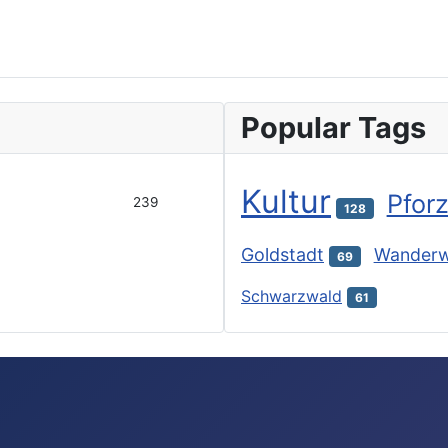
Popular Tags
Kultur
Pfor
239
128
Goldstadt
Wander
69
Schwarzwald
61