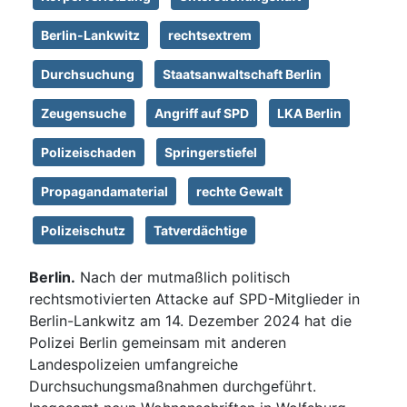
Berlin-Lankwitz
rechtsextrem
Durchsuchung
Staatsanwaltschaft Berlin
Zeugensuche
Angriff auf SPD
LKA Berlin
Polizeischaden
Springerstiefel
Propagandamaterial
rechte Gewalt
Polizeischutz
Tatverdächtige
Berlin.
Nach der mutmaßlich politisch
rechtsmotivierten Attacke auf SPD-Mitglieder in
Berlin-Lankwitz am 14. Dezember 2024 hat die
Polizei Berlin gemeinsam mit anderen
Landespolizeien umfangreiche
Durchsuchungsmaßnahmen durchgeführt.