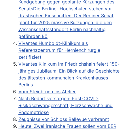
Kundgebung gegen geplante Kürzungen des
SenatsDie Berliner Hochschulen stehen vor
drastischen Einschnitten: Der Berliner Senat
plant für 2025 massive Kürzungen, die den
Wissenschaftsstandort Berlin nachhaltig
gefährden kö
Vivantes Humboldt-Klinikum als
Referenzzentrum für Hernienchirurgie
zertifiziert
Vivantes Klinikum im Friedrichshain feiert 150-
jähriges Jubiläum: Ein Blick auf die Geschichte
des ältesten kommunalen Krankenhauses
Berlins
Vom Steinbruch ins Atelier
Nach Bedarf versorgen: Post-COVID,
Risikoschwangerschaft, Herzschwäche und
Endometriose
Zeugnisse vor Schloss Bellevue verbrannt
Heute: Zwei iranische Frauen sollen vom BER