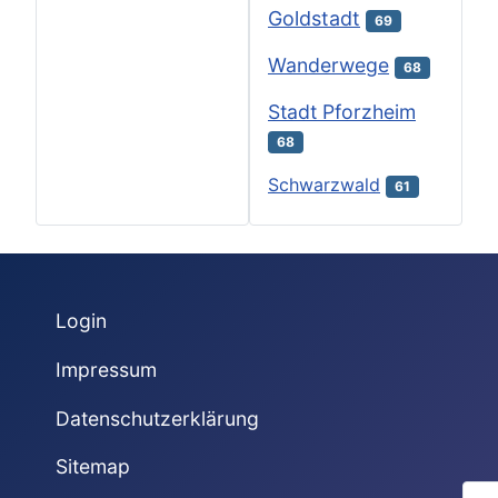
Goldstadt
69
Wanderwege
68
Stadt Pforzheim
68
Schwarzwald
61
Login
Impressum
Datenschutzerklärung
Sitemap