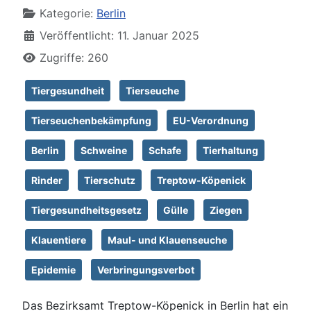
Kategorie:
Berlin
Veröffentlicht: 11. Januar 2025
Zugriffe: 260
Tiergesundheit
Tierseuche
Tierseuchenbekämpfung
EU-Verordnung
Berlin
Schweine
Schafe
Tierhaltung
Rinder
Tierschutz
Treptow-Köpenick
Tiergesundheitsgesetz
Gülle
Ziegen
Klauentiere
Maul- und Klauenseuche
Epidemie
Verbringungsverbot
Das Bezirksamt Treptow-Köpenick in Berlin hat ein