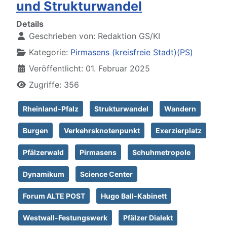
und Strukturwandel
Details
Geschrieben von:
Redaktion GS/KI
Kategorie:
Pirmasens (kreisfreie Stadt)(PS)
Veröffentlicht: 01. Februar 2025
Zugriffe: 356
Rheinland-Pfalz
Strukturwandel
Wandern
Burgen
Verkehrsknotenpunkt
Exerzierplatz
Pfälzerwald
Pirmasens
Schuhmetropole
Dynamikum
Science Center
Forum ALTE POST
Hugo Ball-Kabinett
Westwall-Festungswerk
Pfälzer Dialekt