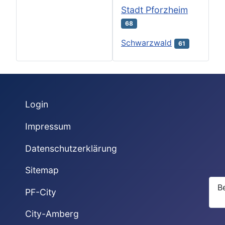
Stadt Pforzheim
68
Schwarzwald
61
Login
Impressum
Datenschutzerklärung
Sitemap
B
PF-City
City-Amberg