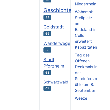
Niederrhein
Geschichte
Wohnmobil-
Stellplatz
83
am
Goldstadt
Badeland in
69
Celle
erweitert
Wanderwege
Kapazitäten
68
Tag des
Stadt
Offenen
Pforzheim
Denkmals in
der
68
Schriefersm
Schwarzwald
ühle am 8.
61
September
Weeze