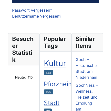
Passwort vergessen?
Benutzername vergessen?
Besuch
Popular
Similar
er
Tags
Items
Statisti
k
Goch –
Kultur
Historische
Stadt am
128
Niederrhein
Heute:
115
Pforzheim
GochNess –
Wellness,
100
Freizeit und
Stadt
Erholung
am
98