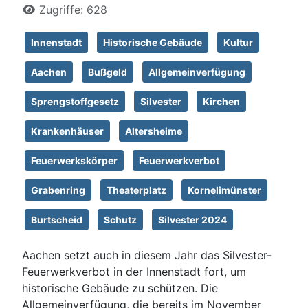
Zugriffe: 628
Innenstadt
Historische Gebäude
Kultur
Aachen
Bußgeld
Allgemeinverfügung
Sprengstoffgesetz
Silvester
Kirchen
Krankenhäuser
Altersheime
Feuerwerkskörper
Feuerwerkverbot
Grabenring
Theaterplatz
Kornelimünster
Burtscheid
Schutz
Silvester 2024
Aachen setzt auch in diesem Jahr das Silvester-
Feuerwerkverbot in der Innenstadt fort, um
historische Gebäude zu schützen. Die
Allgemeinverfügung, die bereits im November