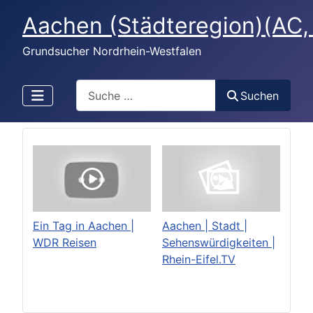
Aachen (Städteregion)(AC
Grundsucher Nordrhein-Westfalen
Search
Suchen
Ein Tag in Aachen |
Aachen | Stadt |
WDR Reisen
Sehenswürdigkeiten |
Rhein-Eifel.TV