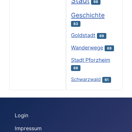
Stadt
98
Geschichte
83
Goldstadt
69
Wanderwege
68
Stadt Pforzheim
68
Schwarzwald
61
Login
Impressum