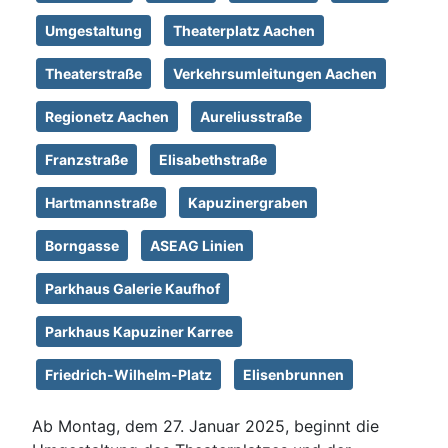
Umgestaltung
Theaterplatz Aachen
Theaterstraße
Verkehrsumleitungen Aachen
Regionetz Aachen
Aureliusstraße
Franzstraße
Elisabethstraße
Hartmannstraße
Kapuzinergraben
Borngasse
ASEAG Linien
Parkhaus Galerie Kaufhof
Parkhaus Kapuziner Karree
Friedrich-Wilhelm-Platz
Elisenbrunnen
Ab Montag, dem 27. Januar 2025, beginnt die