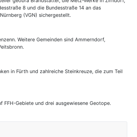
eller geobra Brandstätter, die Metz-Werke in Zirndorf,
ndesstraße 8 und die Bundesstraße 14 an das
Nürnberg (VGN) sichergestellt.
ngenzenn. Weitere Gemeinden sind Ammerndorf,
eitsbronn.
en in Fürth und zahlreiche Steinkreuze, die zum Teil
fünf FFH-Gebiete und drei ausgewiesene Geotope.