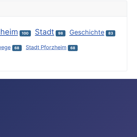
zheim
Stadt
Geschichte
100
98
83
wege
Stadt Pforzheim
68
68