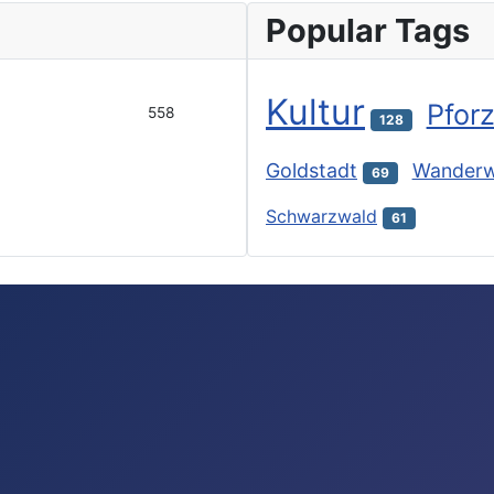
Popular Tags
Kultur
Pfor
558
128
Goldstadt
Wander
69
Schwarzwald
61