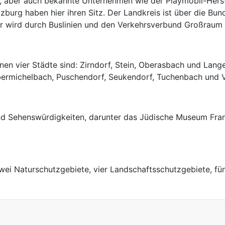
gt, aber auch bekannte Unternehmen wie der Playmobil-Herst
zburg haben hier ihren Sitz. Der Landkreis ist über die Bu
r wird durch Buslinien und den Verkehrsverbund Großraum 
nen vier Städte sind: Zirndorf, Stein, Oberasbach und La
bermichelbach, Puschendorf, Seukendorf, Tuchenbach und V
nd Sehenswürdigkeiten, darunter das Jüdische Museum Frank
 zwei Naturschutzgebiete, vier Landschaftsschutzgebiete, 