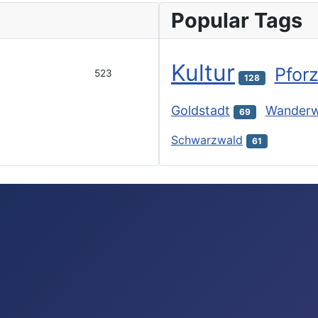
Popular Tags
Kultur
Pfor
523
128
Goldstadt
Wander
69
Schwarzwald
61