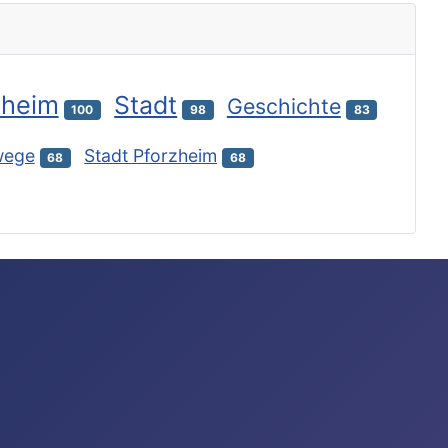
zheim
Stadt
Geschichte
100
98
83
wege
Stadt Pforzheim
68
68