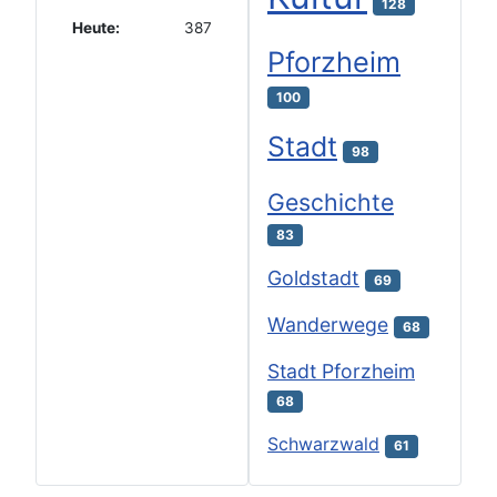
128
Heute:
387
Pforzheim
100
Stadt
98
Geschichte
83
Goldstadt
69
Wanderwege
68
Stadt Pforzheim
68
Schwarzwald
61