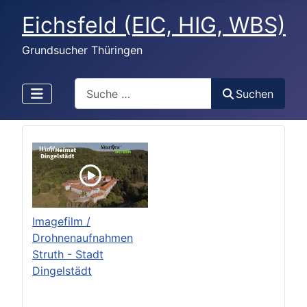
Eichsfeld (EIC, HIG, WBS)
Grundsucher Thüringen
Search
Suchen
Imagefilm /
Drohnenaufnahmen
Struth - Stadt
Dingelstädt