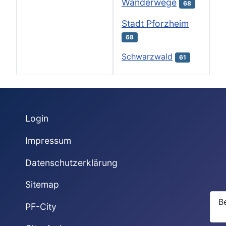
Wanderwege
68
Stadt Pforzheim
68
Schwarzwald
61
Login
Impressum
Datenschutzerklärung
Sitemap
B
PF-City