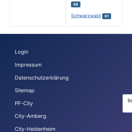
68
Schwarzwald
61
Login
Impressum
Datenschutzerklärung
Sitemap
B
PF-City
City-Amberg
City-Heidenheim