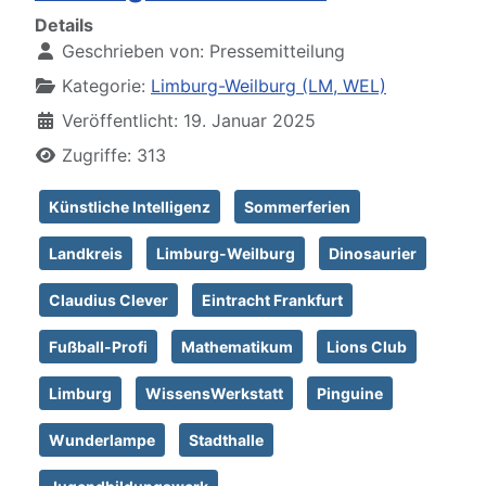
Details
Geschrieben von:
Pressemitteilung
Kategorie:
Limburg-Weilburg (LM, WEL)
Veröffentlicht: 19. Januar 2025
Zugriffe: 313
Künstliche Intelligenz
Sommerferien
Landkreis
Limburg-Weilburg
Dinosaurier
Claudius Clever
Eintracht Frankfurt
Fußball-Profi
Mathematikum
Lions Club
Limburg
WissensWerkstatt
Pinguine
Wunderlampe
Stadthalle