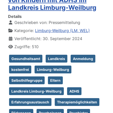
von Kindern mit ADHS im
Landkreis Limburg-Weilburg
Details
Geschrieben von:
Pressemitteilung
Kategorie:
Limburg-Weilburg (LM, WEL)
Veröffentlicht: 30. September 2024
Zugriffe: 510
Gesundheitsamt
Landkreis
Anmeldung
kostenfrei
Limburg-Weilburg
Selbsthilfegruppe
Eltern
Landkreis Limburg-Weilburg
ADHS
Erfahrungsaustausch
Therapiemöglichkeiten
Pädagogen
Psychologen
Psychiater