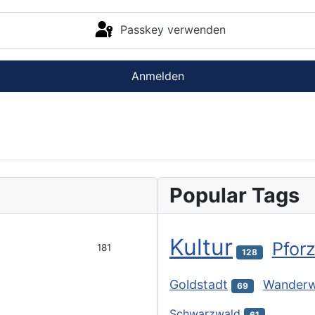
Passkey verwenden
Anmelden
Popular Tags
Kultur
Pfor
181
128
Goldstadt
Wander
69
Schwarzwald
61