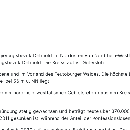
Regierungsbezirk Detmold im Nordosten von Nordrhein-West
ngsbezirk Detmold. Die Kreisstadt ist Gütersloh.
debene und im Vorland des Teutoburger Waldes. Die höchste
l bei 56 m ü. NN liegt.
n der nordrhein-westfälischen Gebietsreform aus den Kreis
 Gründung stetig gewachsen und beträgt heute über 370.000 
2011 gesunken ist, während der Anteil der Konfessionslosen 
mmunalwahl 2020 auf verschiedene Fraktionen verteilen. Der