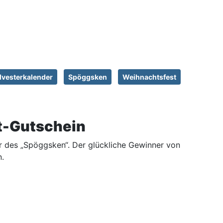
ilvesterkalender
Spöggsken
Weihnachtsfest
dt-Gutschein
r des „Spöggsken“. Der glückliche Gewinner von
n.