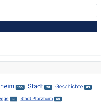
zheim
Stadt
Geschichte
100
98
83
wege
Stadt Pforzheim
68
68