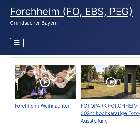
Forchheim (FO, EBS, PEG)
Grundsucher Bayern
Forchheim Weihnachten
FOTOPARK FORCHHEIM
2024: hochkarätige Foto
Ausstellung