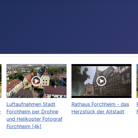
Luftaufnahmen Stadt
Rathaus Forchheim - das
-
Forchheim per Drohne
Herzstück der Altstadt
und Helikopter Fotograf
Forchheim [4k]