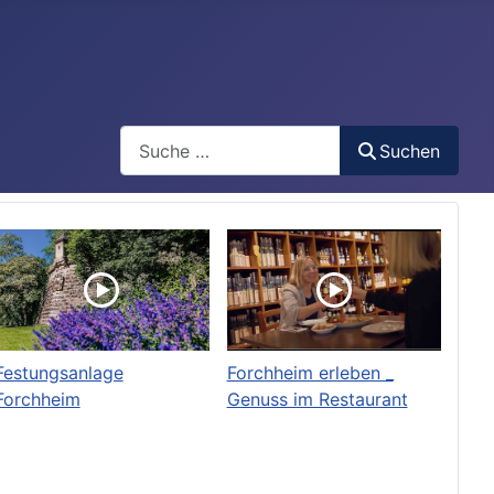
Search
Suchen
Festungsanlage
Forchheim erleben _
Forchheim
Genuss im Restaurant