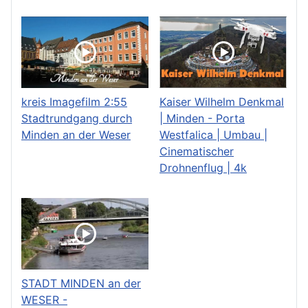
kreis Imagefilm 2:55
Kaiser Wilhelm Denkmal
Stadtrundgang durch
| Minden - Porta
Minden an der Weser
Westfalica | Umbau |
Cinematischer
Drohnenflug | 4k
STADT MINDEN an der
WESER -