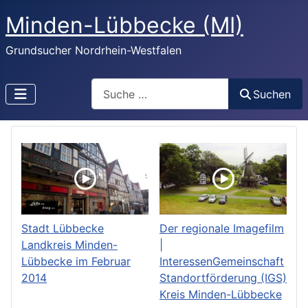
Minden-Lübbecke (MI)
Grundsucher Nordrhein-Westfalen
Search
Suchen
Stadt Lübbecke
Der regionale Imagefilm
Landkreis Minden-
|
Lübbecke im Februar
InteressenGemeinschaft
2014
Standortförderung (IGS)
Kreis Minden-Lübbecke