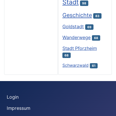
Stadt
98
Geschichte
83
Goldstadt
69
Wanderwege
68
Stadt Pforzheim
68
Schwarzwald
61
Login
Impressum