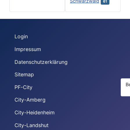
Schwarzwald
61
Login
Impressum
Datenschutzerklärung
Sitemap
B
PF-City
City-Amberg
City-Heidenheim
City-Landshut