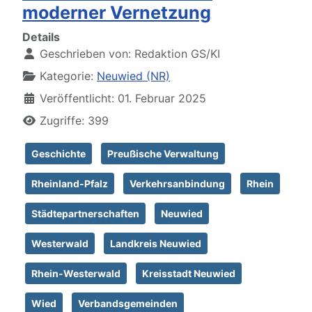
moderner Vernetzung
Details
Geschrieben von:
Redaktion GS/KI
Kategorie:
Neuwied (NR)
Veröffentlicht: 01. Februar 2025
Zugriffe: 399
Geschichte
Preußische Verwaltung
Rheinland-Pfalz
Verkehrsanbindung
Rhein
Städtepartnerschaften
Neuwied
Westerwald
Landkreis Neuwied
Rhein-Westerwald
Kreisstadt Neuwied
Wied
Verbandsgemeinden