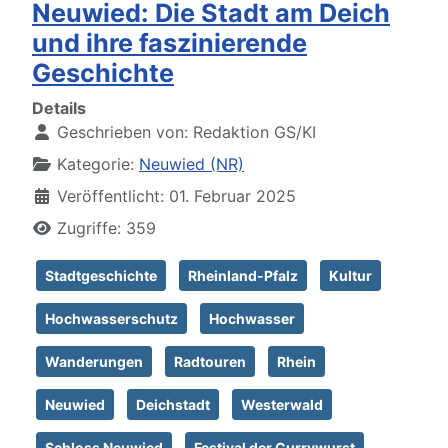
Neuwied: Die Stadt am Deich
und ihre faszinierende
Geschichte
Details
Geschrieben von:
Redaktion GS/KI
Kategorie:
Neuwied (NR)
Veröffentlicht: 01. Februar 2025
Zugriffe: 359
Stadtgeschichte
Rheinland-Pfalz
Kultur
Hochwasserschutz
Hochwasser
Wanderungen
Radtouren
Rhein
Neuwied
Deichstadt
Westerwald
Schloss Neuwied
Festival der Currywurst