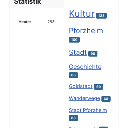
Statistik
Kultur
128
Heute:
283
Pforzheim
100
Stadt
98
Geschichte
83
Goldstadt
69
Wanderwege
68
Stadt Pforzheim
68