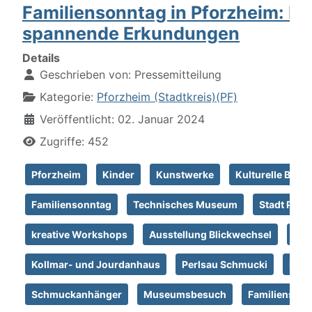
Familiensonntag in Pforzheim: K
spannende Erkundungen
Details
Geschrieben von:
Pressemitteilung
Kategorie:
Pforzheim (Stadtkreis)(PF)
Veröffentlicht: 02. Januar 2024
Zugriffe: 452
Pforzheim
Kinder
Kunstwerke
Kulturelle Bildu
Familiensonntag
Technisches Museum
Stadt Pfor
kreative Workshops
Ausstellung Blickwechsel
Gol
Kollmar- und Jourdanhaus
Perlsau Schmucki
Regi
Schmuckanhänger
Museumsbesuch
Familienspaß