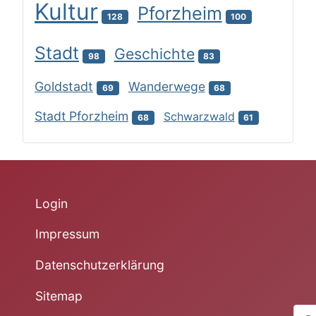
Kultur
Pforzheim
128
100
Stadt
Geschichte
98
83
Goldstadt
Wanderwege
69
68
Stadt Pforzheim
Schwarzwald
68
61
Login
Impressum
Datenschutzerklärung
Sitemap