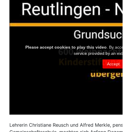
Lehrerin Christiane Reusch und Alfred Merkle, pensionie