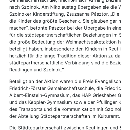
Gemeinschaftsschule, machten sich Anfang Dezember 
nach Szolnok. Am Nikolaustag übergaben sie die Weihn
Szolnoker Kinderstiftung, Zsuzsanna Pásztor. „Die We
die Kinder das größte Geschenk. Sie glauben gar nicht
machen“, betonte Pásztor bei der Übergabe in einem 
für die städtepartnerschaftlichen Beziehungen im Szo
die große Bedeutung der Weihnachtspaketaktion hervor: „
beteiligt haben, insbesondere den Kindern in Reutlingen
herzlich für die lange Tradition dieser Aktion zu danke
städtepartnerschaftliche Verbindung sind die Bezieh
Reutlingen und Szolnok.“
Beteiligt an der Aktion waren die Freie Evangelische Sc
Friedrich-Förster Gemeinschaftsschule, die Friedrich
Albert-Einstein-Gymnasium, das HAP Grieshaber Gym
und das Keppler-Gymnasium sowie der Pfullinger Kinder
des Transports und die Kommunikation mit Szolnok ve
der Abteilung Städtepartnerschaften im Kulturamt.
Die Städtepartnerschaft zwischen Reutlingen und Szoln