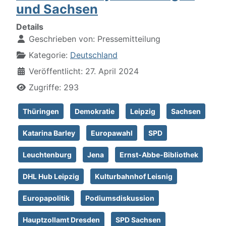
und Sachsen
Details
Geschrieben von:
Pressemitteilung
Kategorie:
Deutschland
Veröffentlicht: 27. April 2024
Zugriffe: 293
Thüringen
Demokratie
Leipzig
Sachsen
Katarina Barley
Europawahl
SPD
Leuchtenburg
Jena
Ernst-Abbe-Bibliothek
DHL Hub Leipzig
Kulturbahnhof Leisnig
Europapolitik
Podiumsdiskussion
Hauptzollamt Dresden
SPD Sachsen