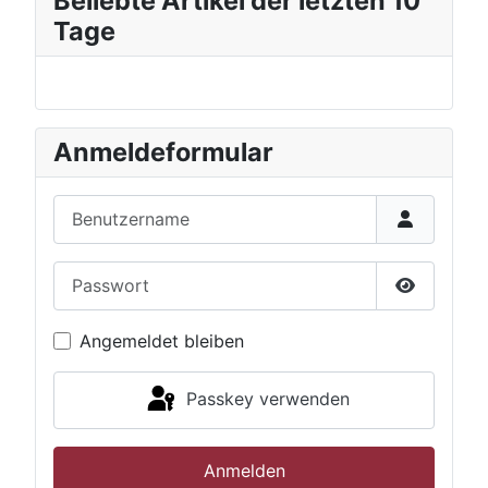
Beliebte Artikel der letzten 10
Tage
Anmeldeformular
Benutzername
Passwort
Passwort 
Angemeldet bleiben
Passkey verwenden
Anmelden